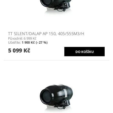
TT SILENT/DALAP AP 150, 405/555M3/H
Původně:
6 999 Kč
Ušetříte
:
1 900 Kč (–27 %)
5 099 Kč