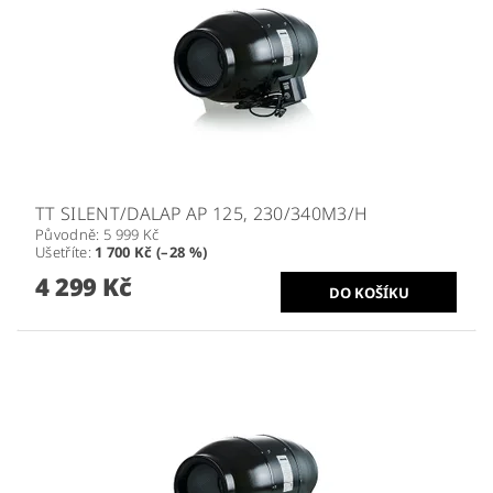
TT SILENT/DALAP AP 125, 230/340M3/H
Původně:
5 999 Kč
Ušetříte
:
1 700 Kč (–28 %)
4 299 Kč