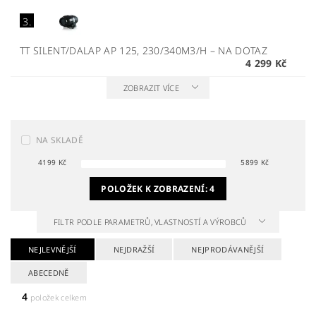
3.
TT SILENT/DALAP AP 125, 230/340M3/H
–
NA DOTAZ
4 299 Kč
ZOBRAZIT VÍCE
NA SKLADĚ
4199
Kč
5899
Kč
POLOŽEK K ZOBRAZENÍ:
4
FILTR PODLE PARAMETRŮ, VLASTNOSTÍ A VÝROBCŮ
NEJLEVNĚJŠÍ
NEJDRAŽŠÍ
NEJPRODÁVANĚJŠÍ
ABECEDNĚ
4
položek celkem