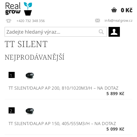
0 Kč
info@realgrow.cz
+420 732 348 356
TT SILENT
NEJPRODÁVANĚJŠÍ
1.
TT SILENT/DALAP AP 200, 810/1020M3/H
–
NA DOTAZ
5 899 Kč
2.
TT SILENT/DALAP AP 150, 405/555M3/H
–
NA DOTAZ
5 099 Kč