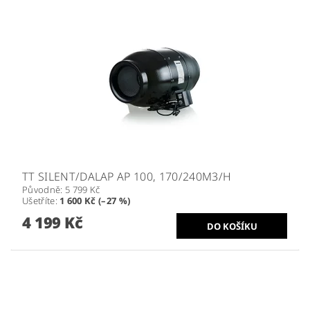
TT SILENT/DALAP AP 100, 170/240M3/H
Původně:
5 799 Kč
Ušetříte
:
1 600 Kč (–27 %)
4 199 Kč