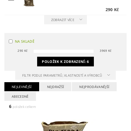
290 Kč
ZOBRAZIT VÍCE
NA SKLADĚ
290
Kč
3969
Kč
POLOŽEK K ZOBRAZENÍ:
6
FILTR PODLE PARAMETRŮ, VLASTNOSTÍ A VÝROBCŮ
NEJLEVNĚJŠÍ
NEJDRAŽŠÍ
NEJPRODÁVANĚJŠÍ
ABECEDNĚ
6
položek celkem