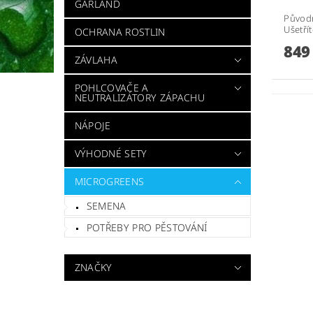
GARLAND
Původ
Ušetří
OCHRANA ROSTLIN
849
ZÁVLAHA
POHLCOVAČE A
NEUTRALIZÁTORY ZÁPACHU
NÁPOJE
VÝHODNÉ SETY
MICROGREENS
SEMENA
POTŘEBY PRO PĚSTOVÁNÍ
ZNAČKY