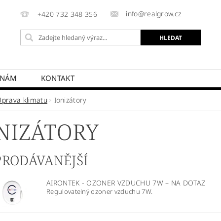
info@realgrow.cz
+420 732 348 356
 NÁM
KONTAKT
Úprava klimatu
Ionizátory
NIZÁTORY
PRODÁVANĚJŠÍ
AIRONTEK - OZONER VZDUCHU 7W
–
NA DOTAZ
Regulovatelný ozoner vzduchu 7W.