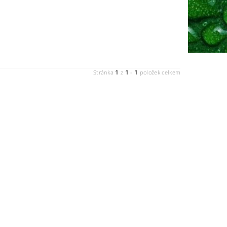
1
1
1
Stránka
z
-
položek celkem