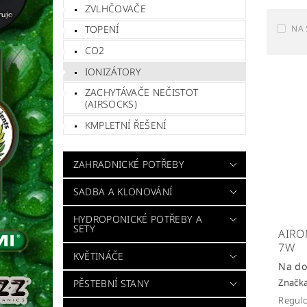
ZVLHČOVAČE
NA 
TOPENÍ
CO2
IONIZÁTORY
ZACHYTÁVAČE NEČISTOT
(AIRSOCKS)
KMPLETNÍ ŘEŠENÍ
ZAHRADNICKÉ POTŘEBY
SADBA A KLONOVÁNÍ
HYDROPONICKÉ POTŘEBY A
SETY
AIRO
7W
KVĚTINÁČE
Na do
Značk
PĚSTEBNÍ STANY
Regulo