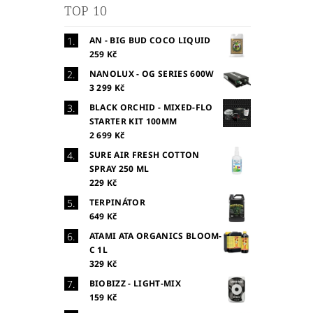
TOP 10
AN - BIG BUD COCO LIQUID
259 Kč
NANOLUX - OG SERIES 600W
3 299 Kč
BLACK ORCHID - MIXED-FLO
STARTER KIT 100MM
2 699 Kč
SURE AIR FRESH COTTON
SPRAY 250 ML
229 Kč
TERPINÁTOR
649 Kč
ATAMI ATA ORGANICS BLOOM-
C 1L
329 Kč
BIOBIZZ - LIGHT-MIX
159 Kč