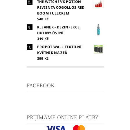
THE WITCHER'S POTION -
REVIENTA COGOLLOS RED
BOOM FULLCREM
540 Kč
KLEANER - DEZINFEKCE
DUTINY ÚSTNÍ
319 Kč
PROPOT WALL TEXTILNÍ
KVĚTNÍK NA ZEĎ
399 Kč
FACEBOOK
PŘIJÍMÁME ONLINE PLATBY