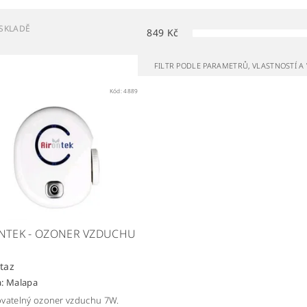
SKLADĚ
849
Kč
FILTR PODLE PARAMETRŮ, VLASTNOSTÍ 
Kód:
4889
NTEK - OZONER VZDUCHU
taz
a:
Malapa
vatelný ozoner vzduchu 7W.