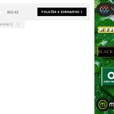
850
Kč
POLOŽEK K ZOBRAZENÍ:
1
A VÝROBCŮ