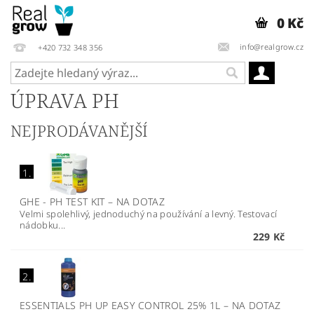
0 Kč
info@realgrow.cz
+420 732 348 356
ÚPRAVA PH
NEJPRODÁVANĚJŠÍ
1.
GHE - PH TEST KIT
–
NA DOTAZ
Velmi spolehlivý, jednoduchý na používání a levný. Testovací
nádobku...
229 Kč
2.
ESSENTIALS PH UP EASY CONTROL 25% 1L
–
NA DOTAZ