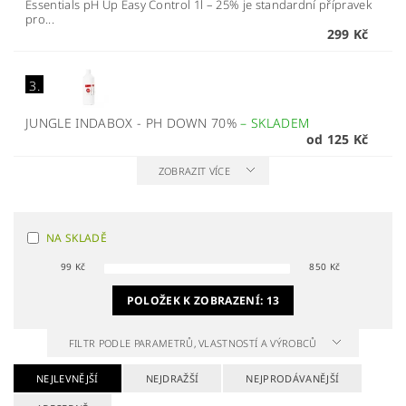
Essentials pH Up Easy Control 1l – 25% je standardní přípravek
pro...
299 Kč
3.
JUNGLE INDABOX - PH DOWN 70%
–
SKLADEM
od 125 Kč
ZOBRAZIT VÍCE
NA SKLADĚ
99
Kč
850
Kč
POLOŽEK K ZOBRAZENÍ:
13
FILTR PODLE PARAMETRŮ, VLASTNOSTÍ A VÝROBCŮ
NEJLEVNĚJŠÍ
NEJDRAŽŠÍ
NEJPRODÁVANĚJŠÍ