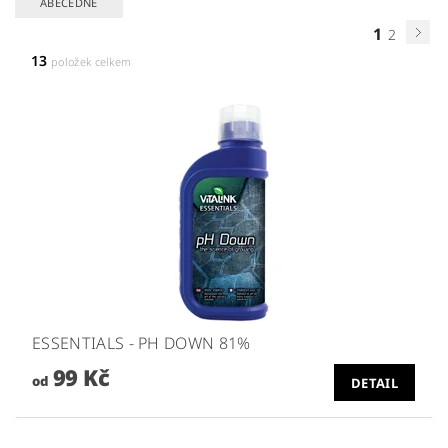
ABECEDNĚ
1
2
13
položek celkem
ESSENTIALS - PH DOWN 81%
99 Kč
od
DETAIL