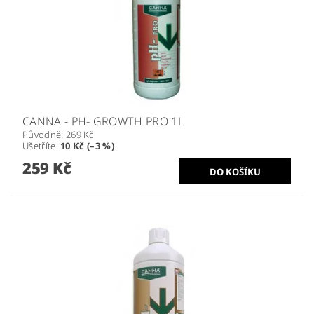
CANNA - PH- GROWTH PRO 1L
Původně:
269 Kč
Ušetříte
:
10 Kč (–3 %)
259 Kč