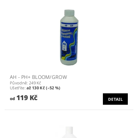
AH - PH+ BLOOM/GROW
Původně:
249 Kč
Ušetříte
:
až 130 Kč (–52 %)
119 Kč
od
DETAIL