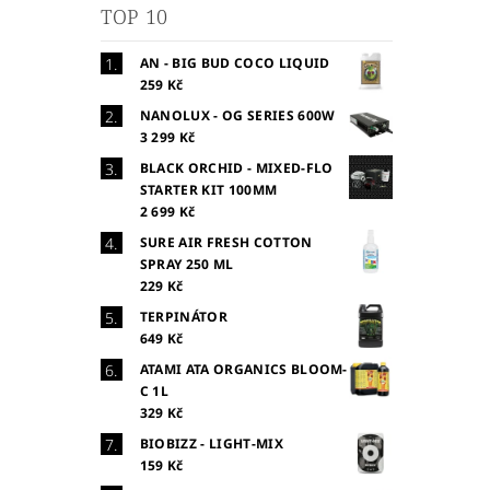
TOP 10
AN - BIG BUD COCO LIQUID
259 Kč
NANOLUX - OG SERIES 600W
3 299 Kč
BLACK ORCHID - MIXED-FLO
STARTER KIT 100MM
2 699 Kč
SURE AIR FRESH COTTON
SPRAY 250 ML
229 Kč
TERPINÁTOR
649 Kč
ATAMI ATA ORGANICS BLOOM-
C 1L
329 Kč
BIOBIZZ - LIGHT-MIX
159 Kč