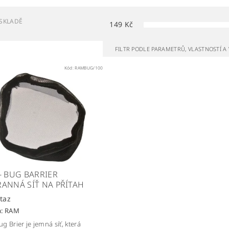
SKLADĚ
149
Kč
FILTR PODLE PARAMETRŮ, VLASTNOSTÍ 
Kód:
RAMBUG/100
- BUG BARRIER
ANNÁ SÍŤ NA PŘÍTAH
taz
a:
RAM
g Brier je jemná síť, která