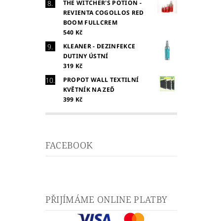
THE WITCHER'S POTION -
REVIENTA COGOLLOS RED
BOOM FULLCREM
540 Kč
KLEANER - DEZINFEKCE
DUTINY ÚSTNÍ
319 Kč
PROPOT WALL TEXTILNÍ
KVĚTNÍK NA ZEĎ
399 Kč
FACEBOOK
PŘIJÍMÁME ONLINE PLATBY