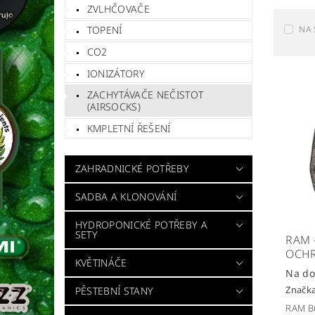
ZVLHČOVAČE
NA 
TOPENÍ
CO2
IONIZÁTORY
ZACHYTÁVAČE NEČISTOT
(AIRSOCKS)
KMPLETNÍ ŘEŠENÍ
ZAHRADNICKÉ POTŘEBY
SADBA A KLONOVÁNÍ
HYDROPONICKÉ POTŘEBY A
SETY
RAM 
OCHR
KVĚTINÁČE
Na do
Značk
PĚSTEBNÍ STANY
RAM Bu