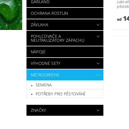
GARLAND
zabraň
pěsteb
OCHRANA ROSTLIN
14
od
ZÁVLAHA
POHLCOVAČE A
NEUTRALIZÁTORY ZÁPACHU
NÁPOJE
VÝHODNÉ SETY
MICROGREENS
SEMENA
POTŘEBY PRO PĚSTOVÁNÍ
ZNAČKY