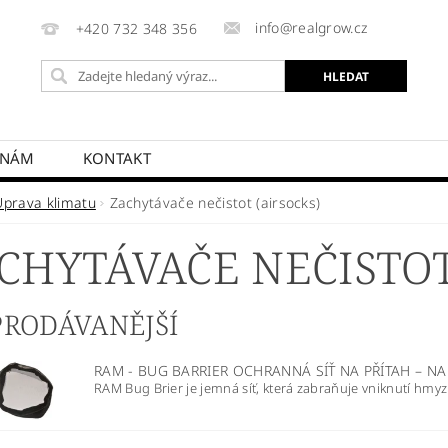
info@realgrow.cz
+420 732 348 356
 NÁM
KONTAKT
Úprava klimatu
Zachytávače nečistot (airsocks)
CHYTÁVAČE NEČISTOT
PRODÁVANĚJŠÍ
RAM - BUG BARRIER OCHRANNÁ SÍŤ NA PŘÍTAH
–
NA
RAM Bug Brier je jemná síť, která zabraňuje vniknutí hmyzu