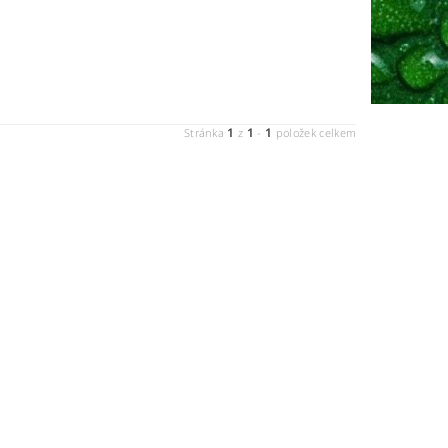
1
1
1
Stránka
z
-
položek celkem