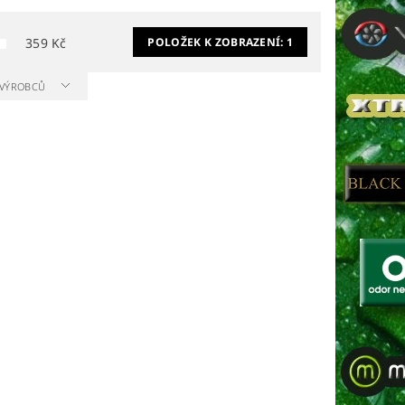
359
Kč
POLOŽEK K ZOBRAZENÍ:
1
A VÝROBCŮ