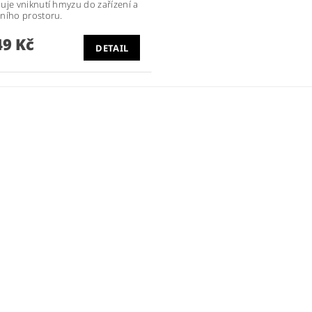
uje vniknutí hmyzu do zařízení a
ního prostoru.
9 Kč
DETAIL