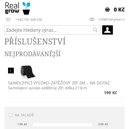
0 Kč
info@realgrow.cz
+420 732 348 356
PŘÍSLUŠENSTVÍ
NEJPRODÁVANĚJŠÍ
1.
SAMOLEPICÍ VYSOKO-ZÁTĚŽOVÝ ZIP 2M
–
NA DOTAZ
Samolepicí vysoko-zátěžový ZIP, délka 213cm
199 Kč
NA SKLADĚ
199
Kč
200
Kč