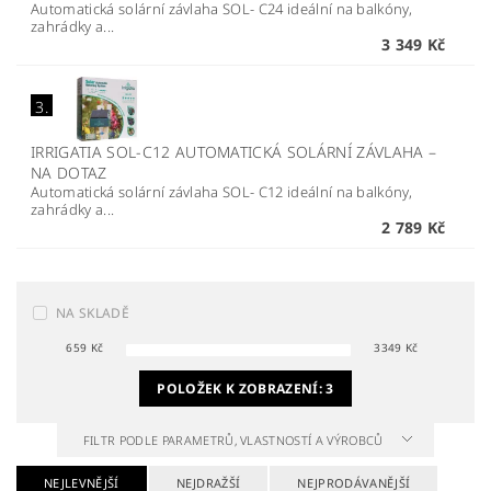
Automatická solární závlaha SOL- C24 ideální na balkóny,
zahrádky a...
3 349 Kč
3.
IRRIGATIA SOL-C12 AUTOMATICKÁ SOLÁRNÍ ZÁVLAHA
–
NA DOTAZ
Automatická solární závlaha SOL- C12 ideální na balkóny,
zahrádky a...
2 789 Kč
NA SKLADĚ
659
Kč
3349
Kč
POLOŽEK K ZOBRAZENÍ:
3
FILTR PODLE PARAMETRŮ, VLASTNOSTÍ A VÝROBCŮ
NEJLEVNĚJŠÍ
NEJDRAŽŠÍ
NEJPRODÁVANĚJŠÍ