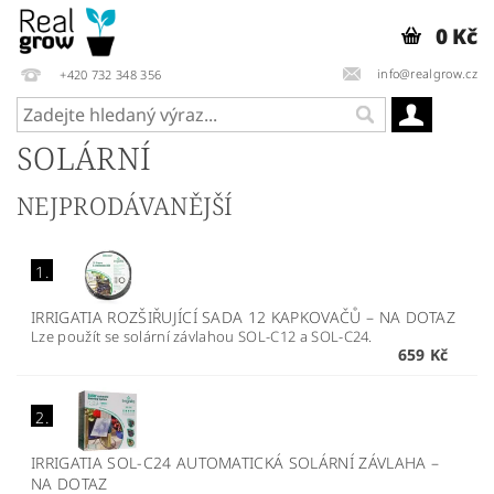
0 Kč
info@realgrow.cz
+420 732 348 356
SOLÁRNÍ
NEJPRODÁVANĚJŠÍ
1.
IRRIGATIA ROZŠIŘUJÍCÍ SADA 12 KAPKOVAČŮ
–
NA DOTAZ
Lze použít se solární závlahou SOL-C12 a SOL-C24.
659 Kč
2.
IRRIGATIA SOL-C24 AUTOMATICKÁ SOLÁRNÍ ZÁVLAHA
–
NA DOTAZ