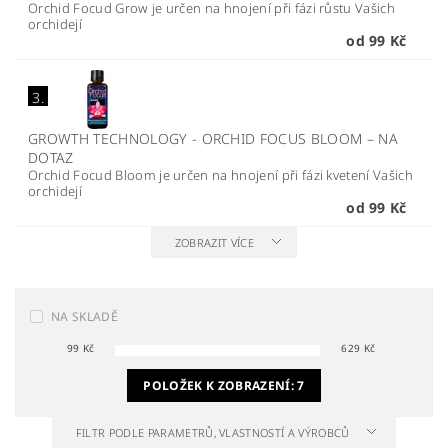
Orchid Focud Grow je určen na hnojení při fázi růstu Vašich
orchidejí
od 99 Kč
3.
GROWTH TECHNOLOGY - ORCHID FOCUS BLOOM
–
NA
DOTAZ
Orchid Focud Bloom je určen na hnojení při fázi kvetení Vašich
orchidejí
od 99 Kč
ZOBRAZIT VÍCE
NA SKLADĚ
99
Kč
629
Kč
POLOŽEK K ZOBRAZENÍ:
7
FILTR PODLE PARAMETRŮ, VLASTNOSTÍ A VÝROBCŮ