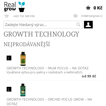
0 Kč
info@realgrow.cz
+420 732 348 356
GROWTH TECHNOLOGY
NEJPRODÁVANĚJŠÍ
1.
GROWTH TECHNOLOGY - PALM FOCUS
–
NA DOTAZ
Vyvážená výživa pro palmy v nádobách a květináčích.
od 99 Kč
2.
GROWTH TECHNOLOGY - ORCHID FOCUS GROW
–
NA
DOTAZ