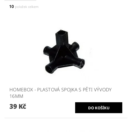
10
položek celkem
HOMEBOX - PLASTOVÁ SPOJKA S PĚTI VÝVODY
16MM
39 Kč