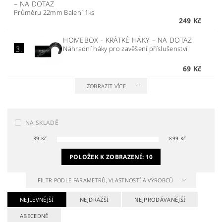
–
NA DOTAZ
Průměru 22mm Balení 1ks
249 Kč
HOMEBOX - KRÁTKÉ HÁKY
–
NA DOTAZ
Náhradní háky pro zavěšení příslušenství.
3.
69 Kč
ZOBRAZIT VÍCE
NA SKLADĚ
39
Kč
899
Kč
POLOŽEK K ZOBRAZENÍ:
10
FILTR PODLE PARAMETRŮ, VLASTNOSTÍ A VÝROBCŮ
NEJLEVNĚJŠÍ
NEJDRAŽŠÍ
NEJPRODÁVANĚJŠÍ
ABECEDNĚ