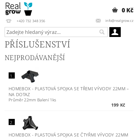
0 Kč
info@realgrow.cz
+420 732 348 356
PŘÍSLUŠENSTVÍ
NEJPRODÁVANĚJŠÍ
1.
HOMEBOX - PLASTOVÁ SPOJKA SE TŘEMI VÝVODY 22MM
–
NA DOTAZ
Průměr 22mm Balení 1ks
199 Kč
2.
HOMEBOX - PLASTOVÁ SPOJKA SE ČTYŘMI VÝVODY 22MM