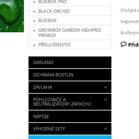
BUDBOX PRO
Přichytá 
BLACK ORCHID
BUDBOX
Napomáhá
GROWBOX GARDEN HIGHPRO
Buďte prv
PROBOX
Při
PŘÍSLUŠENSTVÍ
GARLAND
OCHRANA ROSTLIN
ZÁVLAHA
POHLCOVAČE A
NEUTRALIZÁTORY ZÁPACHU
NÁPOJE
VÝHODNÉ SETY