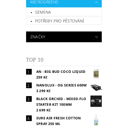
MICROGREENS
SEMENA
POTŘEBY PRO PĚSTOVÁNÍ
ZNAČKY
TOP 10
AN - BIG BUD COCO LIQUID
259 Kč
NANOLUX - OG SERIES 600W
3 299 Kč
BLACK ORCHID - MIXED-FLO
STARTER KIT 100MM
2 699 Kč
SURE AIR FRESH COTTON
SPRAY 250 ML