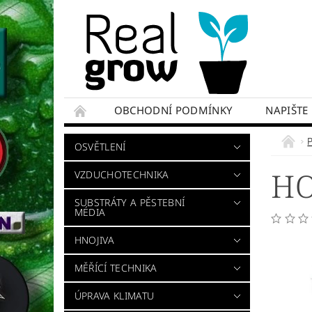
OBCHODNÍ PODMÍNKY
NAPIŠTE
OSVĚTLENÍ
HO
VZDUCHOTECHNIKA
SUBSTRÁTY A PĚSTEBNÍ
MÉDIA
HNOJIVA
MĚŘÍCÍ TECHNIKA
ÚPRAVA KLIMATU