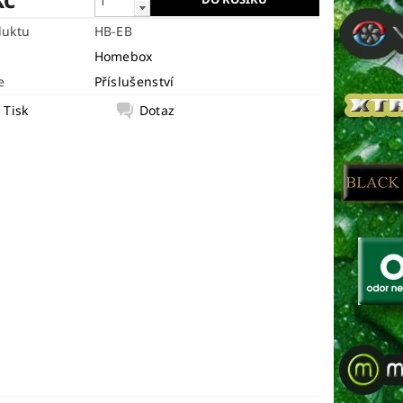
duktu
HB-EB
Homebox
e
Příslušenství
Tisk
Dotaz