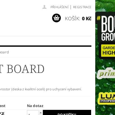
|
PŘIHLÁŠENÍ
REGISTRACE
KOŠÍK:
0 Kč
board
T BOARD
rostor (deska z kvalitní oceli) pro uchycení vybavení.
ost
Na dotaz
Kč