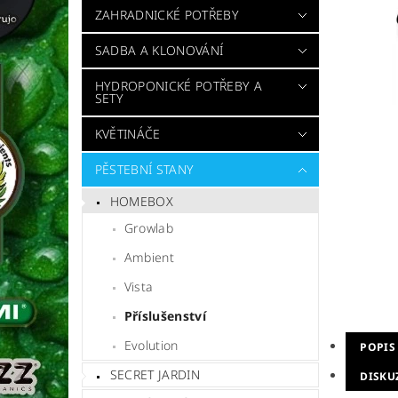
ZAHRADNICKÉ POTŘEBY
SADBA A KLONOVÁNÍ
HYDROPONICKÉ POTŘEBY A
SETY
KVĚTINÁČE
PĚSTEBNÍ STANY
HOMEBOX
Growlab
Ambient
Vista
Příslušenství
Evolution
POPIS
SECRET JARDIN
DISKU