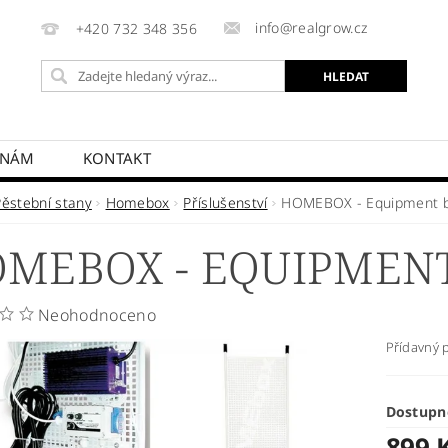
info@realgrow.cz
+420 732 348 356
 NÁM
KONTAKT
Pěstební stany
Homebox
Příslušenství
HOMEBOX - Equipment 
MEBOX - EQUIPMEN
Neohodnoceno
Přídavný p
Dostupn
899 