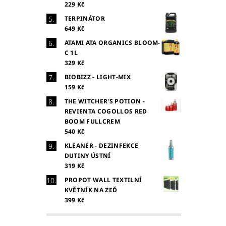
229 Kč
TERPINÁTOR
649 Kč
ATAMI ATA ORGANICS BLOOM-
C 1L
329 Kč
BIOBIZZ - LIGHT-MIX
159 Kč
THE WITCHER'S POTION -
REVIENTA COGOLLOS RED
BOOM FULLCREM
540 Kč
KLEANER - DEZINFEKCE
DUTINY ÚSTNÍ
319 Kč
PROPOT WALL TEXTILNÍ
KVĚTNÍK NA ZEĎ
399 Kč