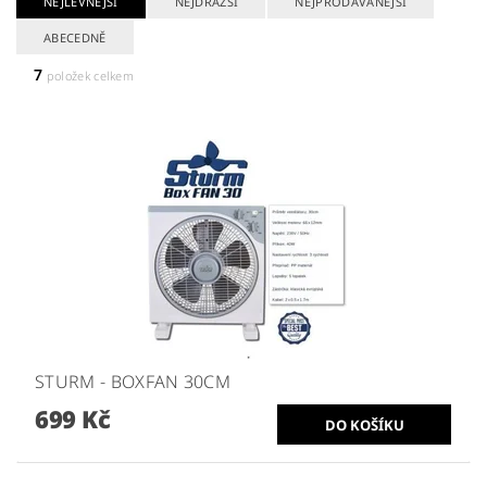
NEJLEVNĚJŠÍ
NEJDRAŽŠÍ
NEJPRODÁVANĚJŠÍ
ABECEDNĚ
7
položek celkem
STURM - BOXFAN 30CM
699 Kč