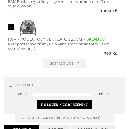
RAM Podlahový průmyslový ventilátor s průměrem 40 cm.
Vysoký výkon, 3...
1 899 Kč
3.
RAM - PODLAHOVÝ VENTILÁTOR 23CM
–
SKLADEM
RAM podlahový průmyslový ventilátor s průměrem 23 cm.
Vysoký výkon, 2...
799 Kč
ZOBRAZIT VÍCE
NA SKLADĚ
699
Kč
3999
Kč
POLOŽEK K ZOBRAZENÍ:
7
FILTR PODLE PARAMETRŮ, VLASTNOSTÍ A VÝROBCŮ