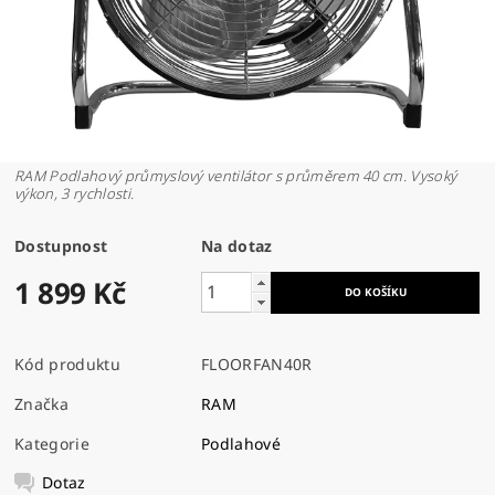
RAM Podlahový průmyslový ventilátor s průměrem 40 cm. Vysoký
výkon, 3 rychlosti.
Dostupnost
Na dotaz
1 899 Kč
Kód produktu
FLOORFAN40R
Značka
RAM
Kategorie
Podlahové
Dotaz