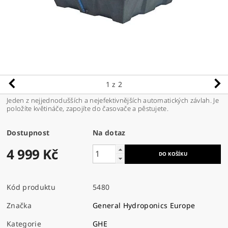
1
z 2
Jeden z nejjednodušších a nejefektivnějších automatických závlah. Je
položíte květináče, zapojíte do časovače a pěstujete.
Dostupnost
Na dotaz
4 999 Kč
Kód produktu
5480
Značka
General Hydroponics Europe
Kategorie
GHE