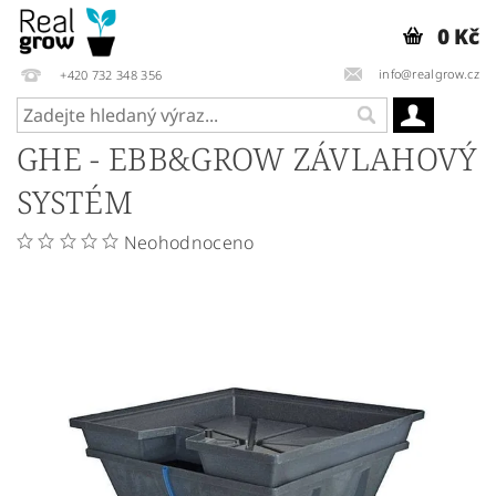
0 Kč
info@realgrow.cz
+420 732 348 356
GHE - EBB&GROW ZÁVLAHOVÝ
SYSTÉM
Neohodnoceno