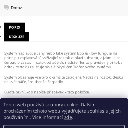
Dotaz
POPIS
DISKUZE
Systém náplavové vany nebo také systém Ebb & Flow funguje na
principu zaplavování, vyživující roztok zaplaví substrát, a jakmile se
čerpadlo zastaví, roztok odteče do nádrže. Tento pravidelný přítok a
odtok roztoku zajišťuje skvělé okysličení kořenového systému.
Systém obsahuje vše pro okamžité zapojení. Nádrž na roztok, desku
na květináče, šroubení a čerpadlo.
Buďte první, kdo napíše příspěvek k této položce.
Přidat komentář
Tento web používá soubory cookie. Dalším
procházením tohoto webu vyjadřujete souhlas s jejich
používáním.. Více informací
zde
.