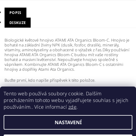
POPIS
DISKUZE
Biologické květové hnojivo ATAMI ATA Organics Bloom-C. Hnojivo je
bohaté na základní živiny NPK (dusík, fosfor, draslík), minerály,
vitamíny, aminokyseliny a obohacené o výtažek z řas.Díky používání
hnojiva ATAMI ATA Organics Bloom-C budou mít vaše rostliny
bohaté a masivní květenství. Nepoužívejte hnojivo společně s
vápníkem. Kombinujte ATAMI ATA Organics Bloom-C s ostatními
hnojivy a doplňky Atami Ata Organics.
Buďte první, kdo napíše příspěvek k této položce.
Přidat komentář
Tento web používá soubory cookie. Dalším
procházením tohoto webu vyjadřujete souhlas s jejich
používáním.. Více informací
zde
.
NASTAVENÍ
2026 ©
Realgrow
, všechna práva vyhrazena