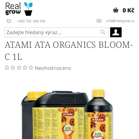
0 Kč
info@realgrow.cz
+420 732 348 356
ATAMI ATA ORGANICS BLOOM-
C 1L
Neohodnoceno