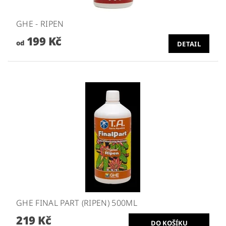
GHE - RIPEN
199 Kč
od
DETAIL
GHE FINAL PART (RIPEN) 500ML
219 Kč