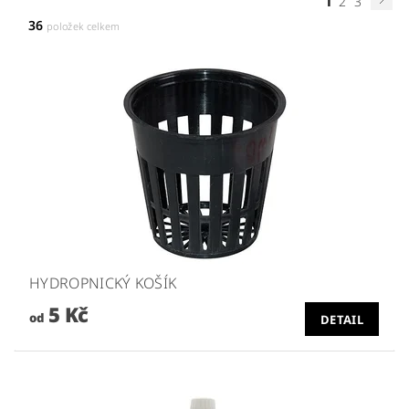
1
2
3
36
položek celkem
HYDROPNICKÝ KOŠÍK
5 Kč
od
DETAIL