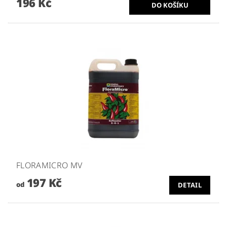
196 Kč
FLORAMICRO MV
197 Kč
od
DETAIL