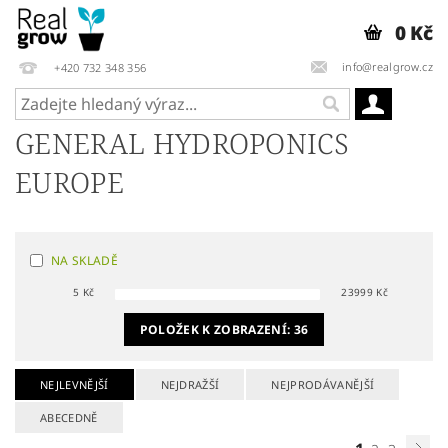
0 Kč
info@realgrow.cz
+420 732 348 356
GENERAL HYDROPONICS
EUROPE
NA SKLADĚ
5
Kč
23999
Kč
POLOŽEK K ZOBRAZENÍ:
36
NEJLEVNĚJŠÍ
NEJDRAŽŠÍ
NEJPRODÁVANĚJŠÍ
ABECEDNĚ