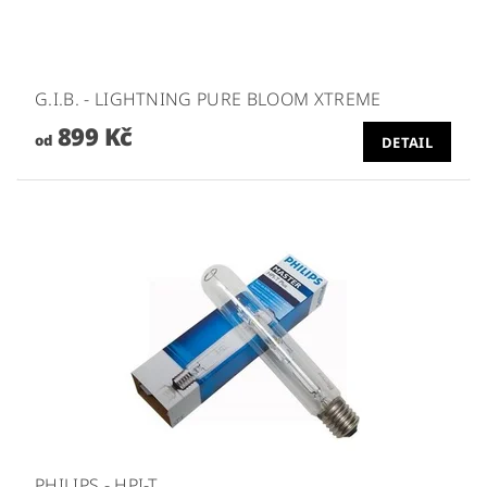
G.I.B. - LIGHTNING PURE BLOOM XTREME
899 Kč
od
DETAIL
PHILIPS - HPI-T