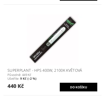
SUPERPLANT - HPS 400W, 2100K KVĚTOVÁ
Původně:
449 Kč
Ušetříte
:
9 Kč (–2 %)
440 Kč