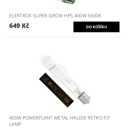
ELEKTROX SUPER GROW HPS 400W 5600K
649 Kč
400W POWERPLANT METAL HALIDE RETRO FIT
LAMP