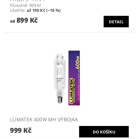
Původně:
999 Kč
Ušetříte
:
až 100 Kč (–10 %)
899 Kč
od
DETAIL
LUMATEK 400W MH VÝBOJKA
999 Kč