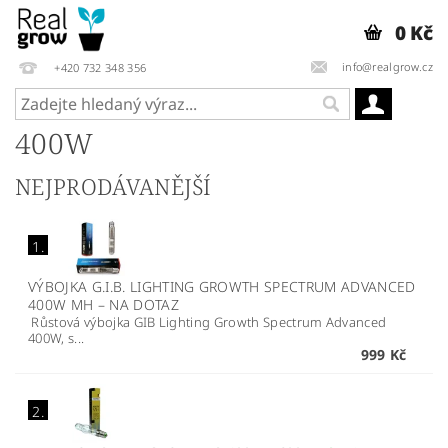
0 Kč
info@realgrow.cz
+420 732 348 356
400W
NEJPRODÁVANĚJŠÍ
1.
VÝBOJKA G.I.B. LIGHTING GROWTH SPECTRUM ADVANCED
400W MH
–
NA DOTAZ
Růstová výbojka GIB Lighting Growth Spectrum Advanced
400W, s...
999 Kč
2.