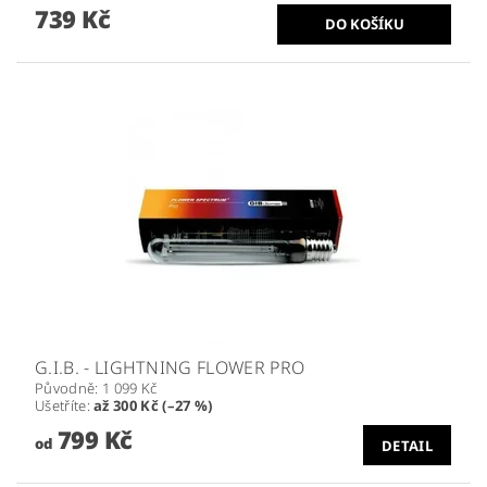
739 Kč
G.I.B. - LIGHTNING FLOWER PRO
Původně:
1 099 Kč
Ušetříte
:
až 300 Kč (–27 %)
799 Kč
od
DETAIL