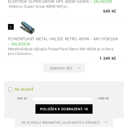
ELEKTROX SUPER GROW HPS 400W 5600K
–
SKLADEM
Elektrox Super Grow 400W MH je...
649 Kč
3.
POWERPLANT METAL HALIDE RETRO 400W - MH VÝBOJKA
–
SKLADEM
Metalhalidová výbojka PowerPlant Retro MH 400W je určena
pro růstovou...
1 249 Kč
ZOBRAZIT VÍCE
NA SKLADĚ
399
Kč
1999
Kč
POLOŽEK K ZOBRAZENÍ:
16
FILTR PODLE PARAMETRŮ, VLASTNOSTÍ A VÝROBCŮ