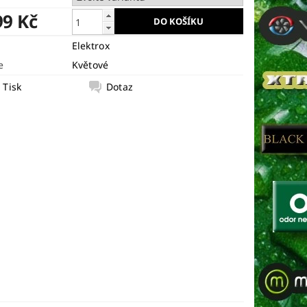
99 Kč
Elektrox
e
Květové
Tisk
Dotaz