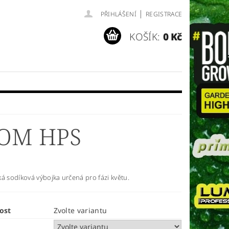
|
PŘIHLÁŠENÍ
REGISTRACE
KOŠÍK:
0 Kč
OOM HPS
á sodíková výbojka určená pro fázi květu.
ost
Zvolte variantu