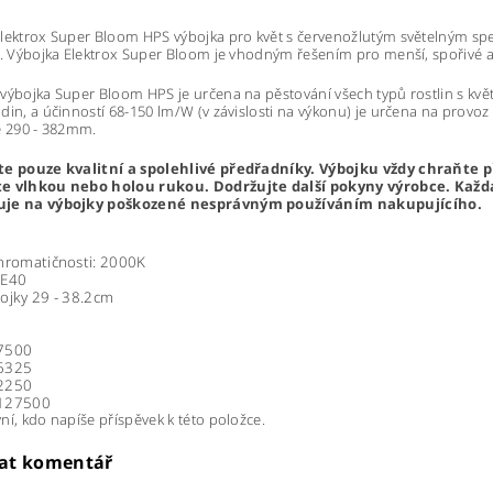
lektrox Super Bloom HPS výbojka pro květ s červenožlutým světelným spe
i. Výbojka Elektrox Super Bloom je vhodným řešením pro menší, spořivé a z
výbojka Super Bloom HPS je určena na pěstování všech typů rostlin s kv
din, a účinností 68-150 lm/W (v závislosti na výkonu) je určena na provo
e 290 - 382mm.
te pouze kvalitní a spolehlivé předřadníky. Výbojku vždy chraňte 
e vlhkou nebo holou rukou. Dodržujte další pokyny výrobce. Každá
uje na výbojky poškozené nesprávným používáním nakupujícího.
chromatičnosti: 2000K
 E40
ojky 29 - 38.2cm
7500
6325
2250
 127500
ní, kdo napíše příspěvek k této položce.
dat komentář