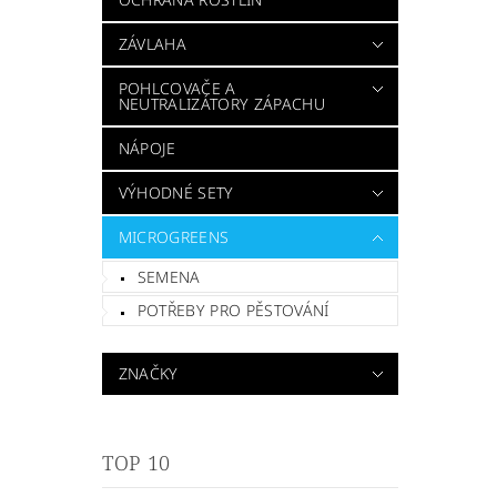
ZÁVLAHA
POHLCOVAČE A
NEUTRALIZÁTORY ZÁPACHU
NÁPOJE
VÝHODNÉ SETY
MICROGREENS
SEMENA
POTŘEBY PRO PĚSTOVÁNÍ
ZNAČKY
TOP 10