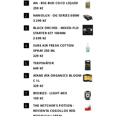
AN - BIG BUD COCO LIQUID
259 Kč
NANOLUX - OG SERIES 600W
3 299 Kč
BLACK ORCHID - MIXED-FLO
STARTER KIT 100MM
2 699 Kč
SURE AIR FRESH COTTON
SPRAY 250 ML
229 Kč
TERPINÁTOR
649 Kč
ATAMI ATA ORGANICS BLOOM-
C 1L
329 Kč
BIOBIZZ - LIGHT-MIX
159 Kč
THE WITCHER'S POTION -
REVIENTA COGOLLOS RED
BOOM FULLCREM