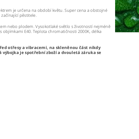
ktrem je určena na období květu. Super cena a obstojné
ačínající pěstitele.
ětem nebo plodem. Vysokotlaké světlo s životností nejméně
z s objímkami E40. Teplota chromatičnosti 2000K, délka
před otřesy a vibracemi, na skleněnou část nikdy
 výbojka je spotřební zboží a dvouletá záruka se