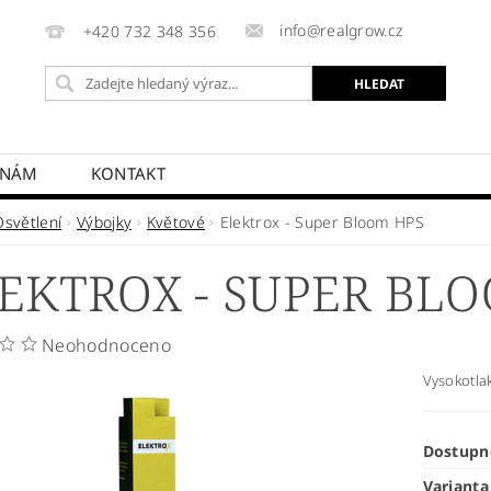
info@realgrow.cz
+420 732 348 356
 NÁM
KONTAKT
Osvětlení
Výbojky
Květové
Elektrox - Super Bloom HPS
EKTROX - SUPER BL
Neohodnoceno
Vysokotlak
Dostupn
Varianta