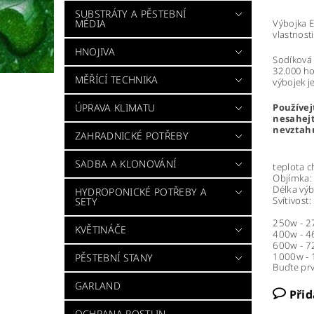
SUBSTRÁTY A PĚSTEBNÍ
MÉDIA
Výbojka E
vlastnost
HNOJIVA
Sodíková 
32.000 ho
MĚŘÍCÍ TECHNIKA
výbojek j
ÚPRAVA KLIMATU
Používej
nesahejt
nevztah
ZAHRADNICKÉ POTŘEBY
SADBA A KLONOVÁNÍ
teplota 
Objímka:
Délka výb
HYDROPONICKÉ POTŘEBY A
Svítivost:
SETY
250w - 2
KVĚTINÁČE
400w - 4
600w - 7
1000w -
PĚSTEBNÍ STANY
Buďte prv
GARLAND
Při
OCHRANA ROSTLIN