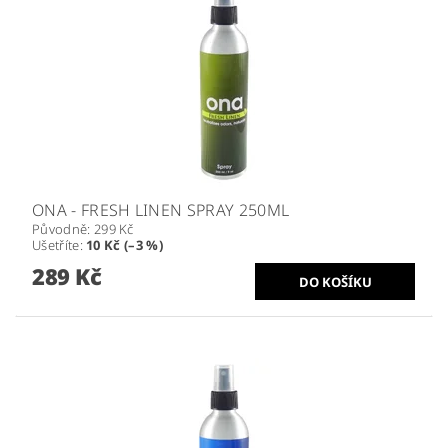
ONA - FRESH LINEN SPRAY 250ML
Původně:
299 Kč
Ušetříte
:
10 Kč (–3 %)
289 Kč