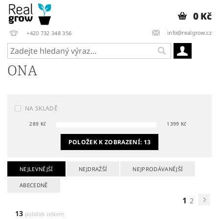
0 Kč
info@realgrow.cz
+420 732 348 356
ONA
NA SKLADĚ
289
Kč
1399
Kč
POLOŽEK K ZOBRAZENÍ:
13
NEJLEVNĚJŠÍ
NEJDRAŽŠÍ
NEJPRODÁVANĚJŠÍ
ABECEDNĚ
1
2
13
položek celkem