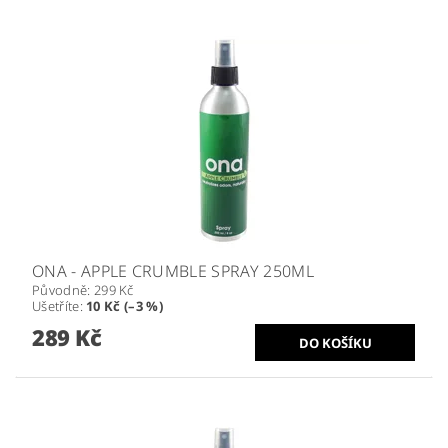
ONA - APPLE CRUMBLE SPRAY 250ML
Původně:
299 Kč
Ušetříte
:
10 Kč (–3 %)
289 Kč