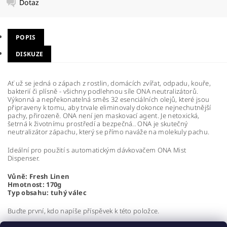
Dotaz
POPIS
DISKUZE
Ať už se jedná o zápach z rostlin, domácích zvířat, odpadu, kouře,
bakterií či plísně - všichny podlehnou síle ONA neutralizátorů.
Výkonná a nepřekonatelná směs 32 esenciálních olejů, které jsou
připraveny k tomu, aby trvale eliminovaly dokonce nejnechutnější
pachy, přirozeně. ONA není jen maskovací agent. Je netoxická,
šetrná k životnímu prostředí a bezpečná.. ONA je skutečný
neutralizátor zápachu, který se přímo naváže na molekuly pachu.
Ideální pro použití s automatickým dávkovačem ONA Mist
Dispenser.
Vůně: Fresh Linen
Hmotnost: 170g
Typ obsahu: tuhý válec
Buďte první, kdo napíše příspěvek k této položce.