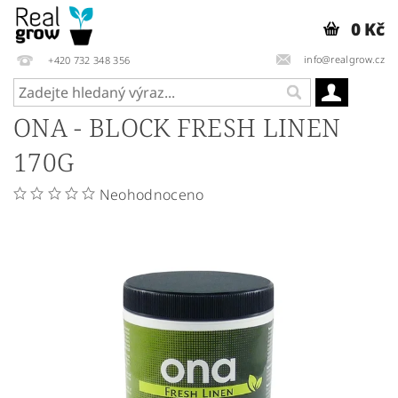
0 Kč
info@realgrow.cz
+420 732 348 356
ONA - BLOCK FRESH LINEN
170G
Neohodnoceno