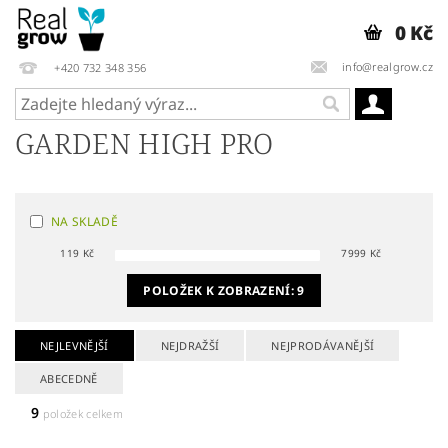
0 Kč
info@realgrow.cz
+420 732 348 356
GARDEN HIGH PRO
NA SKLADĚ
119
Kč
7999
Kč
POLOŽEK K ZOBRAZENÍ:
9
NEJLEVNĚJŠÍ
NEJDRAŽŠÍ
NEJPRODÁVANĚJŠÍ
ABECEDNĚ
9
položek celkem