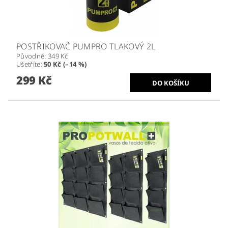
POSTŘIKOVAČ PUMPRO TLAKOVÝ 2L
Původně:
349 Kč
Ušetříte
:
50 Kč (–14 %)
299 Kč