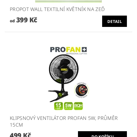
PROPOT WALL TEXTILNÍ KVĚTNÍK NA ZEĎ
399 Kč
od
DETAIL
KLIPSNOVÝ VENTILÁTOR PROFAN 5W, PRŮMĚR
15CM
499 Kč