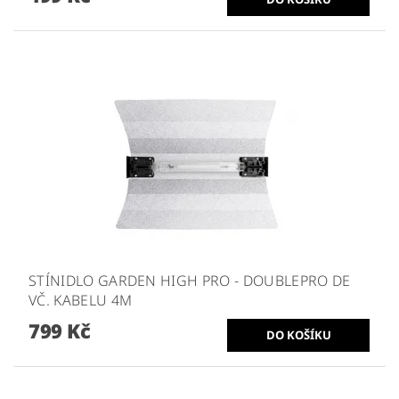
STÍNIDLO GARDEN HIGH PRO - DOUBLEPRO DE
VČ. KABELU 4M
799 Kč