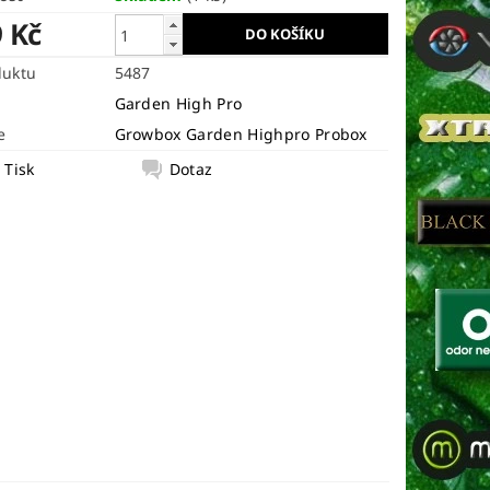
9 Kč
duktu
5487
Garden High Pro
e
Growbox Garden Highpro Probox
Tisk
Dotaz