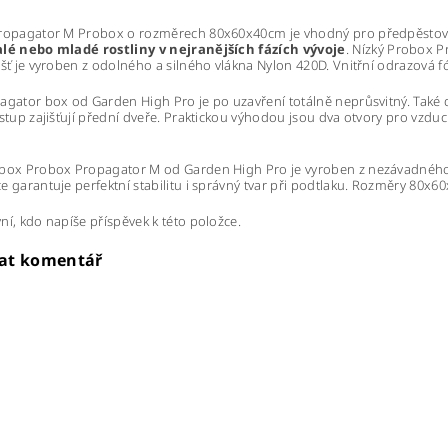
ropagator M Probox o rozměrech 80x60x40cm je vhodný pro předpěstování
lé nebo mladé rostliny v nejranějších fázích vývoje
. Nízký Probox P
ášť je vyroben z odolného a silného vlákna Nylon 420D. Vnitřní odrazová fó
agator box od Garden High Pro je po uzavření totálně neprůsvitný. Také 
Vstup zajišťují přední dveře. Praktickou výhodou jsou dva otvory pro vz
box Probox Propagator M od Garden High Pro je vyroben z nezávadného m
e garantuje perfektní stabilitu i správný tvar při podtlaku. Rozměry 80x6
ní, kdo napíše příspěvek k této položce.
dat komentář