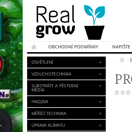
OBCHODNÍ PODMÍNKY
NAPIŠTE
OSVĚTLENÍ
PR
VZDUCHOTECHNIKA
SUBSTRÁTY A PĚSTEBNÍ
MÉDIA
HNOJIVA
MĚŘÍCÍ TECHNIKA
ÚPRAVA KLIMATU