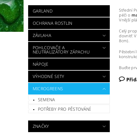
Střední P
GARLAND
péči o
ma
Vnější pl
OCHRANA ROSTLIN
Celý prop
ZÁVLAHA
dovnitř. 
8cm).
POHLCOVAČE A
Pěstební 
NEUTRALIZÁTORY ZÁPACHU
konstrukc
NÁPOJE
Buďte prv
VÝHODNÉ SETY
Při
MICROGREENS
SEMENA
POTŘEBY PRO PĚSTOVÁNÍ
ZNAČKY