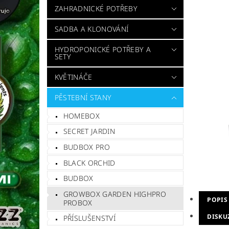
ZAHRADNICKÉ POTŘEBY
SADBA A KLONOVÁNÍ
HYDROPONICKÉ POTŘEBY A
SETY
KVĚTINÁČE
PĚSTEBNÍ STANY
HOMEBOX
SECRET JARDIN
BUDBOX PRO
BLACK ORCHID
BUDBOX
GROWBOX GARDEN HIGHPRO
POPIS
PROBOX
DISKU
PŘÍSLUŠENSTVÍ