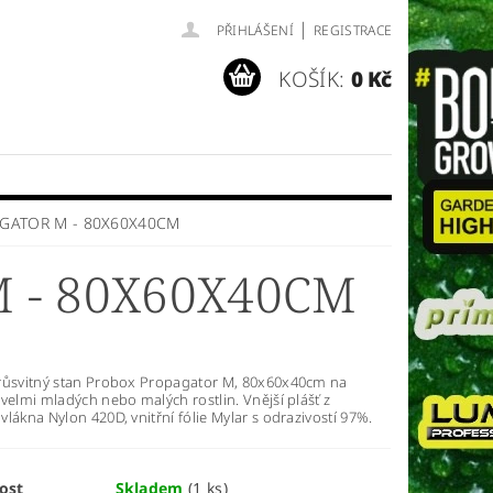
|
PŘIHLÁŠENÍ
REGISTRACE
KOŠÍK:
0 Kč
GATOR M - 80X60X40CM
 - 80X60X40CM
růsvitný stan Probox Propagator M, 80x60x40cm na
velmi mladých nebo malých rostlin. Vnější plášť z
lákna Nylon 420D, vnitřní fólie Mylar s odrazivostí 97%.
ost
Skladem
(1 ks)