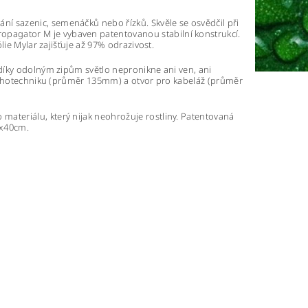
 sazenic, semenáčků nebo řízků. Skvěle se osvědčil při
ropagator M je vybaven patentovanou stabilní konstrukcí.
lie Mylar zajišťuje až 97% odrazivost.
díky odolným zipům světlo nepronikne ani ven, ani
duchotechniku (průměr 135mm) a otvor pro kabeláž (průměr
ateriálu, který nijak neohrožuje rostliny. Patentovaná
0x40cm.