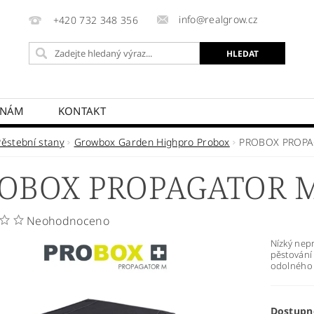
info@realgrow.cz
+420 732 348 356
 NÁM
KONTAKT
Pěstební stany
Growbox Garden Highpro Probox
PROBOX PROPA
OBOX PROPAGATOR M
Neohodnoceno
Nízký nep
pěstování 
odolného v
Dostupn