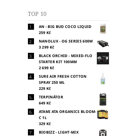
TOP 10
AN - BIG BUD COCO LIQUID
259 Kč
NANOLUX - OG SERIES 600W
3 299 Kč
BLACK ORCHID - MIXED-FLO
STARTER KIT 100MM
2 699 Kč
SURE AIR FRESH COTTON
SPRAY 250 ML
229 Kč
TERPINÁTOR
649 Kč
ATAMI ATA ORGANICS BLOOM-
C 1L
329 Kč
BIOBIZZ - LIGHT-MIX