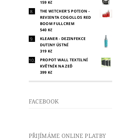
159 Kč
THE WITCHER'S POTION -
REVIENTA COGOLLOS RED
BOOM FULLCREM
540 Kč
KLEANER - DEZINFEKCE
DUTINY ÚSTNÍ
319 Kč
PROPOT WALL TEXTILNÍ
KVĚTNÍK NA ZEĎ
399 Kč
FACEBOOK
PŘIJÍMÁME ONLINE PLATBY