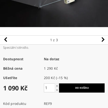
1
z 3
Speciální stínidlo.
Dostupnost
Na dotaz
Běžná cena
1 290 Kč
Ušetříte
200 Kč
(–15 %)
1 090 Kč
Kód produktu
REF9