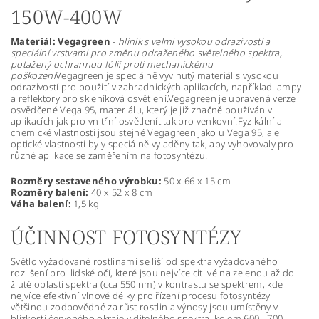
150W-400W
Materiál:
Vegagreen
-
hliník s velmi vysokou odrazivostí a
speciální vrstvami pro změnu odraženého světelného spektra,
potažený ochrannou fólií proti mechanickému
poškození
Vegagreen je speciálně vyvinutý materiál s vysokou
odrazivostí pro použití v zahradnických aplikacích, například lampy
a reflektory pro skleníková osvětlení.Vegagreen je upravená verze
osvědčené Vega 95, materiálu, který je již značně používán v
aplikacích jak pro vnitřní osvětlenít tak pro venkovní.Fyzikální a
chemické vlastnosti jsou stejné Vegagreen jako u Vega 95, ale
optické vlastnosti byly speciálně vyladěny tak, aby vyhovovaly pro
různé aplikace se zaměřením na fotosyntézu.
Rozměry sestaveného výrobku:
50 x 66 x 15 cm
Rozměry balení:
40 x 52 x 8 cm
Váha balení:
1,5 kg
ÚČINNOST FOTOSYNTÉZY
Světlo vyžadované rostlinami se liší od spektra vyžadovaného
rozlišení pro lidské očí, které jsou nejvíce citlivé na zelenou až do
žluté oblasti spektra (cca 550 nm) v kontrastu se spektrem, kde
nejvíce efektivní vlnové délky pro řízení procesu fotosyntézy
většinou zodpovědné za růst rostlin a výnosy jsou umístěny v
blízkosti červeného okraje viditelného spektra, kolem 600 - 700