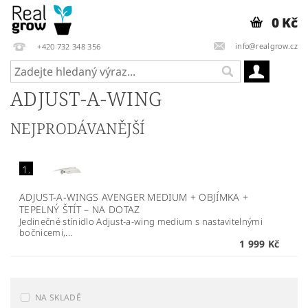
0 Kč
info@realgrow.cz
+420 732 348 356
ADJUST-A-WING
NEJPRODÁVANĚJŠÍ
1.
ADJUST-A-WINGS AVENGER MEDIUM + OBJÍMKA +
TEPELNÝ ŠTÍT
–
NA DOTAZ
Jedinečné stínidlo Adjust-a-wing medium s nastavitelnými
bočnicemi,...
1 999 Kč
NA SKLADĚ