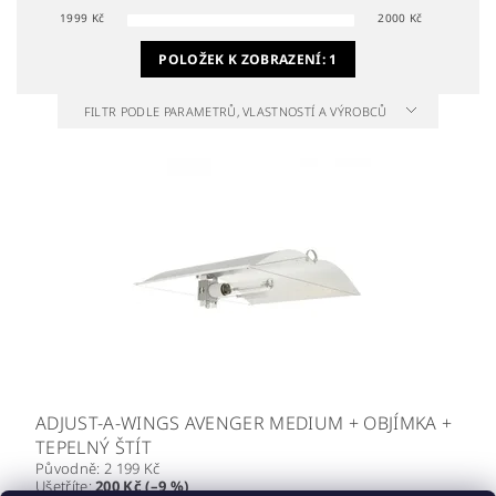
1999
Kč
2000
Kč
POLOŽEK K ZOBRAZENÍ:
1
FILTR PODLE PARAMETRŮ, VLASTNOSTÍ A VÝROBCŮ
ADJUST-A-WINGS AVENGER MEDIUM + OBJÍMKA +
TEPELNÝ ŠTÍT
Původně:
2 199 Kč
Ušetříte
:
200 Kč (–9 %)