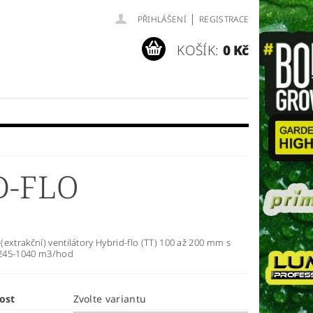
|
PŘIHLÁŠENÍ
REGISTRACE
KOŠÍK:
0 Kč
D-FLO
extrakční) ventilátory Hybrid-flo (TT) 100 až 200 mm s
245-1040 m3/hod
ost
Zvolte variantu