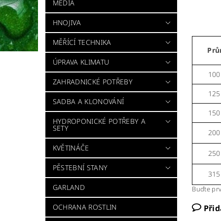
MÉDIA
HNOJIVA
MĚŘÍCÍ TECHNIKA
Prů
ÚPRAVA KLIMATU
10
ZAHRADNICKÉ POTŘEBY
12
SADBA A KLONOVÁNÍ
15
HYDROPONICKÉ POTŘEBY A
SETY
20
KVĚTINÁČE
25
PĚSTEBNÍ STANY
31
GARLAND
Buďte prv
OCHRANA ROSTLIN
Při