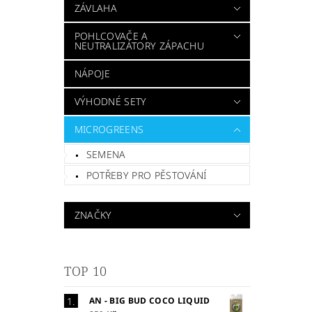
ZÁVLAHA
POHLCOVAČE A
NEUTRALIZÁTORY ZÁPACHU
NÁPOJE
VÝHODNÉ SETY
MICROGREENS
SEMENA
POTŘEBY PRO PĚSTOVÁNÍ
ZNAČKY
TOP 10
AN - BIG BUD COCO LIQUID