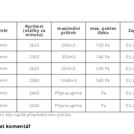
Rychlost
maximální
max. pokles
měr
(otáčky za
Za
průtok
tlaku
minutu)
0mm
2620
245m3
150 Pa
EU 
5mm
2300
350m3
140 Pa
EU 
0mm
2620
565m3
240 Pa
EU 
0mm
2380
1040m3
340 Pa
EU 
0mm
2440
Připravujeme
Pa
EU 
5mm
2430
Připravujeme
Pa
EU 
ní, kdo napíše příspěvek k této položce.
dat komentář