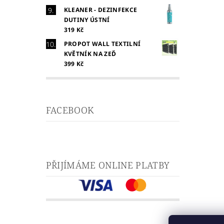
KLEANER - DEZINFEKCE
DUTINY ÚSTNÍ
319 Kč
PROPOT WALL TEXTILNÍ
KVĚTNÍK NA ZEĎ
399 Kč
FACEBOOK
PŘIJÍMÁME ONLINE PLATBY