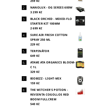
259 Kč
NANOLUX - OG SERIES 600W
3 299 Kč
BLACK ORCHID - MIXED-FLO
STARTER KIT 100MM
2 699 Kč
SURE AIR FRESH COTTON
SPRAY 250 ML
229 Kč
TERPINÁTOR
649 Kč
ATAMI ATA ORGANICS BLOOM-
C 1L
329 Kč
BIOBIZZ - LIGHT-MIX
159 Kč
THE WITCHER'S POTION -
REVIENTA COGOLLOS RED
BOOM FULLCREM
540 Kč