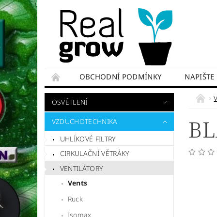
OBCHODNÍ PODMÍNKY
NAPIŠTE
OSVĚTLENÍ
BL
VZDUCHOTECHNIKA
UHLÍKOVÉ FILTRY
CIRKULAČNÍ VĚTRÁKY
VENTILÁTORY
Vents
Ruck
Isomax