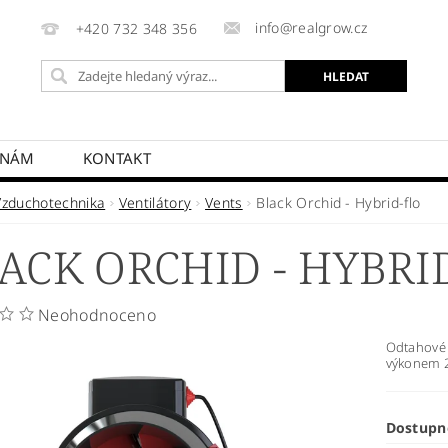
info@realgrow.cz
+420 732 348 356
 NÁM
KONTAKT
Vzduchotechnika
Ventilátory
Vents
Black Orchid - Hybrid-flo
ACK ORCHID - HYBRI
Neohodnoceno
Odtahové (
výkonem 
Dostupn