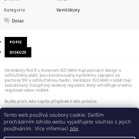
Kategorie
Ventilátory
Dotaz
POPIS
DISKUZE
Ventilátory RUCK s motorem ISO-MAX mají potrubní design a
odhlučněný plášť. Jsou konstruovány k přímému zapojení na
pachový filtr a odhlučněnou hadici. Ventilátor ISO MAX v sobě mají
zabudovaný 3-stupňový skokový regulátor, který umožňuje snadno
regulovat výkon otáček.
Buďte první, kdo napíše příspěvek k této položce.
Přidat komentář
Tento web používá soubory cookie. Dalším
procházením tohoto webu vyjadřujete souhlas s jejich
používáním.. Více informací
zde
.