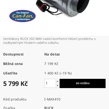
Ventilátory RUCK ISO MAX nabízí komfortní řešení problému s
nadbytečným hlukem vašeho odtahu.
Dostupnost
Na dotaz
Běžná cena
7 199 Kč
Ušetříte
1 400 Kč
(–19 %)
5 799 Kč
Kód produktu
I-MAX410
Značka
RUCK