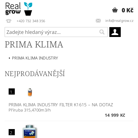
0 Kč
info@realgrow.cz
+420 732 348 356
PRIMA KLIMA
PRIMA KLIMA INDUSTRY
NEJPRODÁVANĚJŠÍ
1.
PRIMA KLIMA INDUSTRY FILTER K1615
–
NA DOTAZ
Příruba 315,4700m3/h
14 999 Kč
2.