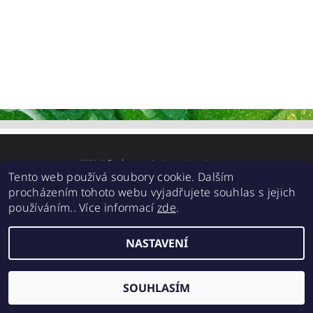
2026 ©
Realgrow
, všechna práva vyhrazena
Tento web používá soubory cookie. Dalším
Vytvořil Shoptet
procházením tohoto webu vyjadřujete souhlas s jejich
používáním.. Více informací
zde
.
NASTAVENÍ
SOUHLASÍM