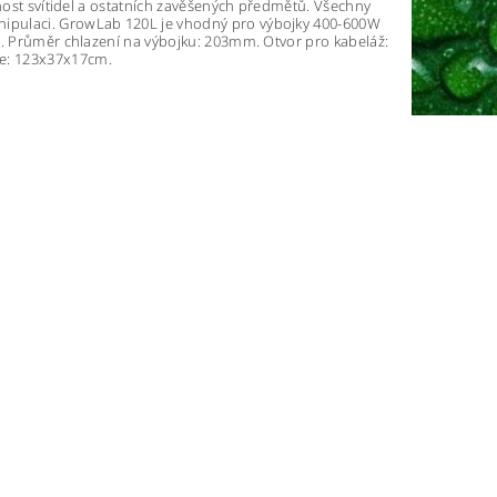
tnost svítidel a ostatních zavěšených předmětů. Všechny
nipulaci. GrowLab 120L je vhodný pro výbojky 400-600W
mm. Průměr chlazení na výbojku: 203mm. Otvor pro kabeláž:
ce: 123x37x17cm.