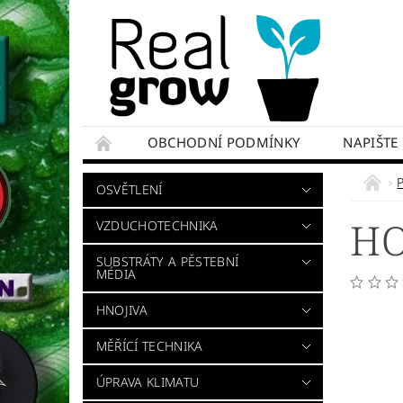
OBCHODNÍ PODMÍNKY
NAPIŠTE
OSVĚTLENÍ
HO
VZDUCHOTECHNIKA
SUBSTRÁTY A PĚSTEBNÍ
MÉDIA
HNOJIVA
MĚŘÍCÍ TECHNIKA
ÚPRAVA KLIMATU