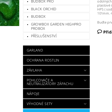
BUDBOX PRO
odolných 
plastové
BLACK ORCHID
HPS ( sod
101mm. 4
BUDBOX
Buďte prv
GROWBOX GARDEN HIGHPRO
PROBOX
Při
PŘÍSLUŠENSTVÍ
GARLAND
OCHRANA ROSTLIN
ZÁVLAHA
POHLCOVAČE A
NEUTRALIZÁTORY ZÁPACHU
NÁPOJE
VÝHODNÉ SETY