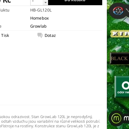
duktu
HB-GL120L
Homebox
e
Growlab
Tisk
Dotaz
 vysokou odrazivost. Stan GrowLab 120L je neprodyšný,
 odtah vzduchu jsou variabilní na různé velikosti potrubí.
řístroje na rostliny. Konstrukce stanu GrowLab 120L je z