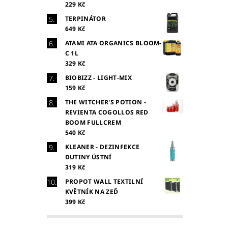
229 Kč
TERPINÁTOR
649 Kč
ATAMI ATA ORGANICS BLOOM-
C 1L
329 Kč
BIOBIZZ - LIGHT-MIX
159 Kč
THE WITCHER'S POTION -
REVIENTA COGOLLOS RED
BOOM FULLCREM
540 Kč
KLEANER - DEZINFEKCE
DUTINY ÚSTNÍ
319 Kč
PROPOT WALL TEXTILNÍ
KVĚTNÍK NA ZEĎ
399 Kč