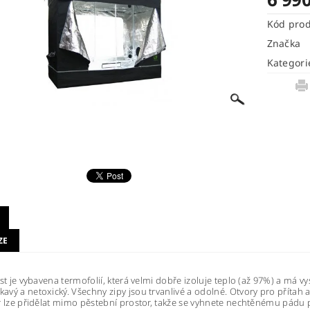
Kód pro
Značka
Kategori
ZE
ást je vybavena termofolií, která velmi dobře izoluje teplo (až 97%) a má
vý a netoxický. Všechny zipy jsou trvanlivé a odolné. Otvory pro přítah a
r lze přidělat mimo pěstební prostor, takže se vyhnete nechtěnému pádu p