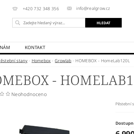
info@realgrow.cz
+420 732 348 356
 NÁM
KONTAKT
Pěstební stany
Homebox
Growlab
HOMEBOX - HomeLab120L
MEBOX - HOMELAB1
Neohodnoceno
Pěstební 
Dostupn
6 99