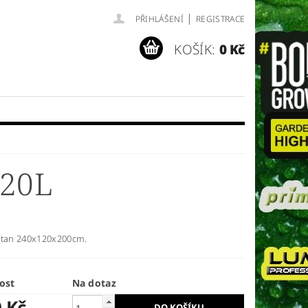
|
PŘIHLÁŠENÍ
REGISTRACE
KOŠÍK:
0 Kč
20L
stan 240x120x200cm.
ost
Na dotaz
0 Kč