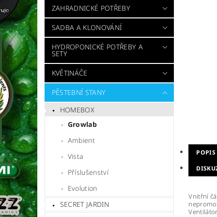
ZAHRADNICKÉ POTŘEBY
SADBA A KLONOVÁNÍ
HYDROPONICKÉ POTŘEBY A
SETY
KVĚTINÁČE
PĚSTEBNÍ STANY
HOMEBOX
Growlab
Ambient
POPIS
Vista
DISKU
Příslušenství
Evolution
Vnitřní č
nepromoka
SECRET JARDIN
Ventiláto