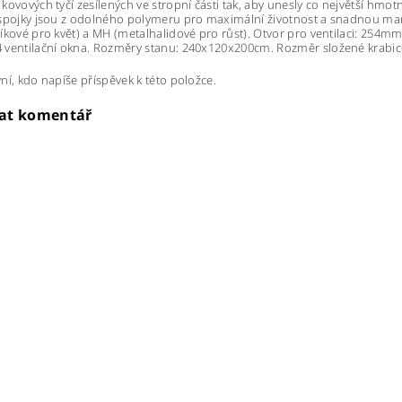
kovových tyčí zesílených ve stropní části tak, aby unesly co největší hmo
 spojky jsou z odolného polymeru pro maximální životnost a snadnou ma
íkové pro květ) a MH (metalhalidové pro růst). Otvor pro ventilaci: 254
 ventilační okna. Rozměry stanu: 240x120x200cm. Rozměr složené krabi
ní, kdo napíše příspěvek k této položce.
dat komentář