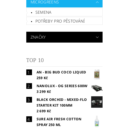
MICROGREENS
SEMENA
POTŘEBY PRO PĚSTOVÁNÍ
ZNAČKY
TOP 10
AN - BIG BUD COCO LIQUID
259 Kč
NANOLUX - OG SERIES 600W
3 299 Kč
BLACK ORCHID - MIXED-FLO
STARTER KIT 100MM
2 699 Kč
SURE AIR FRESH COTTON
SPRAY 250 ML