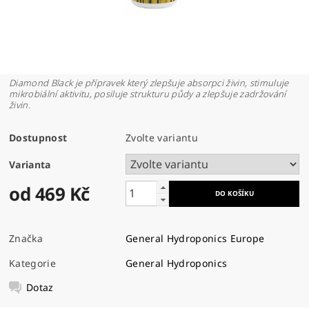
Diamond Black je přípravek který zlepšuje absorpci živin, stimuluje
mikrobiální aktivitu, posiluje strukturu půdy a zlepšuje zadržování
živin.
Dostupnost
Zvolte variantu
Varianta
od 469 Kč
Značka
General Hydroponics Europe
Kategorie
General Hydroponics
Dotaz