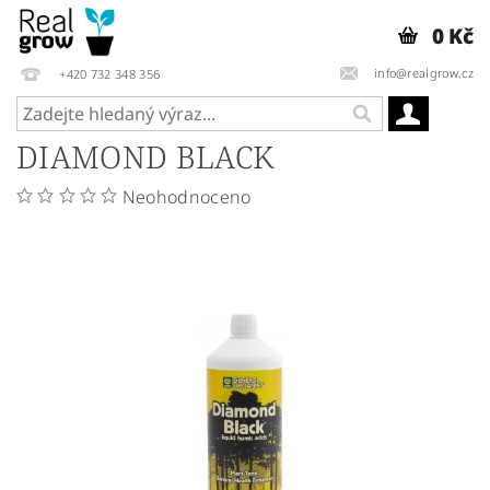
0 Kč
info@realgrow.cz
+420 732 348 356
DIAMOND BLACK
Neohodnoceno