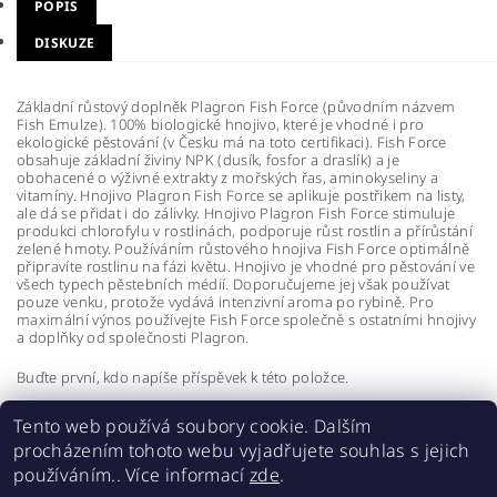
POPIS
DISKUZE
Základní růstový doplněk Plagron Fish Force (původním názvem
Fish Emulze). 100% biologické hnojivo, které je vhodné i pro
ekologické pěstování (v Česku má na toto certifikaci). Fish Force
obsahuje základní živiny NPK (dusík, fosfor a draslík) a je
obohacené o výživné extrakty z mořských řas, aminokyseliny a
vitamíny. Hnojivo Plagron Fish Force se aplikuje postřikem na listy,
ale dá se přidat i do zálivky. Hnojivo Plagron Fish Force stimuluje
produkci chlorofylu v rostlinách, podporuje růst rostlin a přírůstání
zelené hmoty. Používáním růstového hnojiva Fish Force optimálně
připravíte rostlinu na fázi květu. Hnojivo je vhodné pro pěstování ve
všech typech pěstebních médií. Doporučujeme jej však používat
pouze venku, protože vydává intenzivní aroma po rybině. Pro
maximální výnos používejte Fish Force společně s ostatními hnojivy
a doplňky od společnosti Plagron.
Buďte první, kdo napíše příspěvek k této položce.
Přidat komentář
Tento web používá soubory cookie. Dalším
procházením tohoto webu vyjadřujete souhlas s jejich
používáním.. Více informací
zde
.