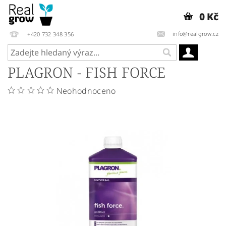
0 Kč
info@realgrow.cz
+420 732 348 356
PLAGRON - FISH FORCE
Neohodnoceno