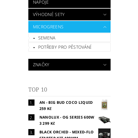
NÁPOJE
VÝHODNÉ SETY
MICROGREENS
SEMENA
POTŘEBY PRO PĚSTOVÁNÍ
ZNAČKY
TOP 10
AN - BIG BUD COCO LIQUID
259 Kč
NANOLUX - OG SERIES 600W
3 299 Kč
BLACK ORCHID - MIXED-FLO