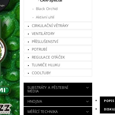
CAN-Special
Black Orchid
Aktivní uhlí
CIRKULAČNÍ VĚTRÁKY
VENTILÁTORY
PŘÍSLUŠENSTVÍ
POTRUBÍ
REGULACE OTÁČEK
TLUMIČE HLUKU
COOLTUBY
SUBSTRÁTY A PĚSTEBNÍ
MÉDIA
POPIS
HNOJIVA
DISKU
MĚŘÍCÍ TECHNIKA