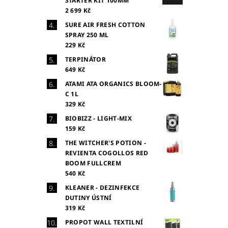
STARTER KIT 100MM
2 699 Kč
SURE AIR FRESH COTTON
SPRAY 250 ML
229 Kč
TERPINÁTOR
649 Kč
ATAMI ATA ORGANICS BLOOM-
C 1L
329 Kč
BIOBIZZ - LIGHT-MIX
159 Kč
THE WITCHER'S POTION -
REVIENTA COGOLLOS RED
BOOM FULLCREM
540 Kč
KLEANER - DEZINFEKCE
DUTINY ÚSTNÍ
319 Kč
PROPOT WALL TEXTILNÍ