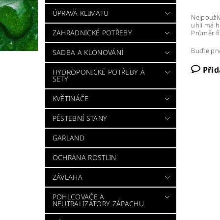
ÚPRAVA KLIMATU
Nejpoužív
uhlí má h
ZAHRADNICKÉ POTŘEBY
Průměr fi
Buďte prv
SADBA A KLONOVÁNÍ
Při
HYDROPONICKÉ POTŘEBY A
SETY
KVĚTINÁČE
PĚSTEBNÍ STANY
GARLAND
OCHRANA ROSTLIN
ZÁVLAHA
POHLCOVAČE A
NEUTRALIZÁTORY ZÁPACHU