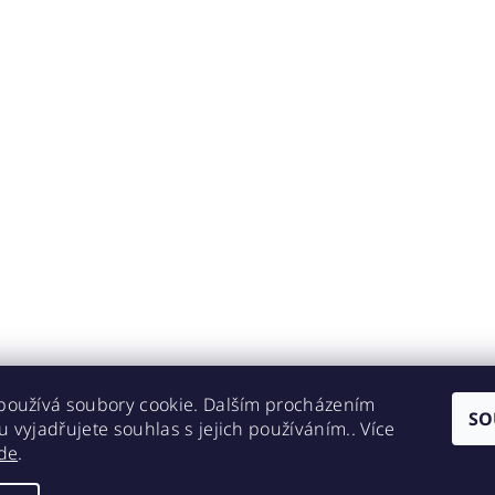
používá soubory cookie. Dalším procházením
SO
 vyjadřujete souhlas s jejich používáním.. Více
de
.