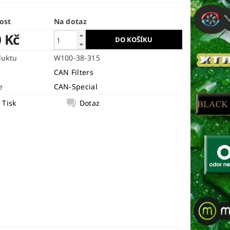
ost
Na dotaz
0 Kč
duktu
W100-38-315
CAN Filters
e
CAN-Special
Tisk
Dotaz