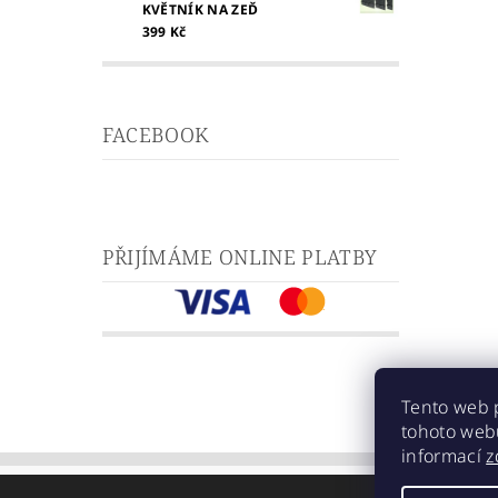
KVĚTNÍK NA ZEĎ
399 Kč
FACEBOOK
PŘIJÍMÁME ONLINE PLATBY
Tento web 
tohoto webu
informací
z