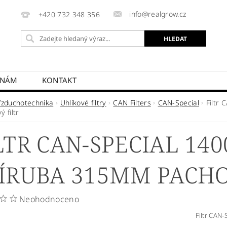
info@realgrow.cz
+420 732 348 356
 NÁM
KONTAKT
Vzduchotechnika
Uhlíkové filtry
CAN Filters
CAN-Special
Filtr
 filtr
LTR CAN-SPECIAL 140
ÍRUBA 315MM PACHO
Neohodnoceno
Filtr CAN