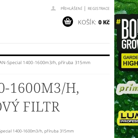
|
PŘIHLÁŠENÍ
REGISTRACE
KOŠÍK:
0 Kč
 CAN-Special 1400-1600m3/h, příruba 315mm
0-1600M3/H,
VÝ FILTR
-Special 1400-1600m3/h, příruba 315mm