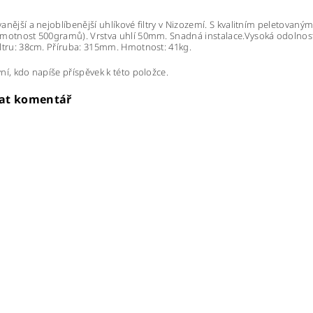
anější a nejoblíbenější uhlíkové filtry v Nizozemí. S kvalitním peletovan
motnost 500gramů). Vrstva uhlí 50mm. Snadná instalace.Vysoká odolnost a
ltru: 38cm. Příruba: 315mm. Hmotnost: 41kg.
ní, kdo napíše příspěvek k této položce.
dat komentář