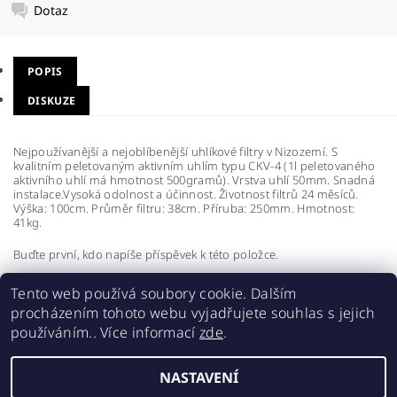
Dotaz
POPIS
DISKUZE
Nejpoužívanější a nejoblíbenější uhlíkové filtry v Nizozemí. S
kvalitním peletovaným aktivním uhlím typu CKV-4 (1l peletovaného
aktivního uhlí má hmotnost 500gramů). Vrstva uhlí 50mm. Snadná
instalace.Vysoká odolnost a účinnost. Životnost filtrů 24 měsíců.
Výška: 100cm. Průměr filtru: 38cm. Příruba: 250mm. Hmotnost:
41kg.
Buďte první, kdo napíše příspěvek k této položce.
Přidat komentář
Tento web používá soubory cookie. Dalším
procházením tohoto webu vyjadřujete souhlas s jejich
používáním.. Více informací
zde
.
NASTAVENÍ