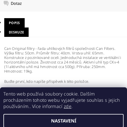
Dotaz
POPIS
DISKUZE
Can Original filtry - řada uhlíkových filtrů společnosti Can Filters.
Výška filtru: 50cm. Průměr filtru: 40cm. Vrstva uhlí: 65mm.
Konstrukce z pozinkované oceli. Jednoduchá instalace ve vertikální i
horizontální poloze. Životnost cca 24 měsíců. Aktivní uhlí typ CKv-4
(1l aktivního uhlí má hmotnost cca 500g). Příruba: 250mm.
Hmotnost: 19kg.
Buďte první, kdo napíše příspěvek k této položce.
Přidat komentář
Tento web používá soubory cookie. Dalším
procházením tohoto webu vyjadřujete souhlas s jejich
používáním.. Více informací
zde
.
NASTAVENÍ