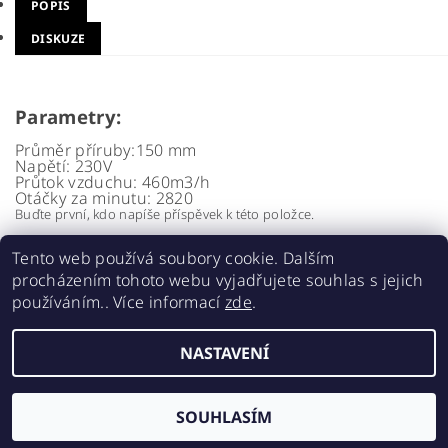
POPIS
DISKUZE
Parametry:
Průměr příruby:
150 mm
Napětí:
230V
Průtok vzduchu:
460m3/h
Otáčky za minutu:
2820
Buďte první, kdo napíše příspěvek k této položce.
Přidat komentář
Tento web používá soubory cookie. Dalším
procházením tohoto webu vyjadřujete souhlas s jejich
používáním.. Více informací
zde
.
NASTAVENÍ
2026 ©
Realgrow
, všechna práva vyhrazena
Vytvořil Shoptet
SOUHLASÍM