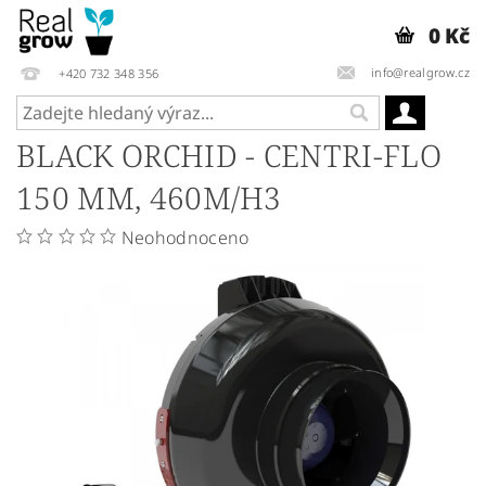
0 Kč
info@realgrow.cz
+420 732 348 356
BLACK ORCHID - CENTRI-FLO
150 MM, 460M/H3
Neohodnoceno