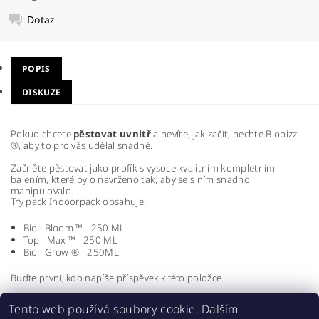
Dotaz
POPIS
DISKUZE
Pokud chcete
pěstovat uvnitř
a nevíte, jak začít, nechte Biobizz
®, aby to pro vás udělal snadné.
Začněte pěstovat jako profík s vysoce kvalitním kompletním
balením, které bylo navrženo tak, aby se s ním snadno
manipulovalo.
Try pack Indoorpack obsahuje:
Bio · Bloom ™ - 250 ML
Top · Max ™ - 250 ML
Bio · Grow ® - 250ML
Buďte první, kdo napíše příspěvek k této položce.
Přidat komentář
Tento web používá soubory cookie. Dalším