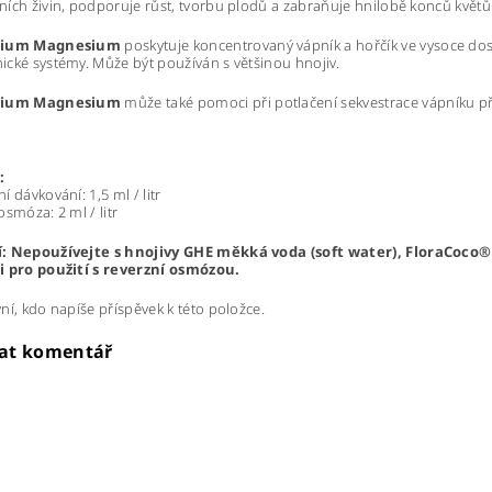
ích živin, podporuje růst, tvorbu plodů a zabraňuje hnilobě konců květ
cium Magnesium
poskytuje koncentrovaný vápník a hořčík ve vysoce dos
cké systémy. Může být používán s většinou hnojiv.
cium Magnesium
může také pomoci při potlačení sekvestrace vápníku př
:
í dávkování: 1,5 ml / litr
osmóza: 2 ml / litr
: Nepoužívejte s hnojivy GHE měkká voda (soft water), FloraCoco® 
i pro použití s reverzní osmózou.
ní, kdo napíše příspěvek k této položce.
dat komentář