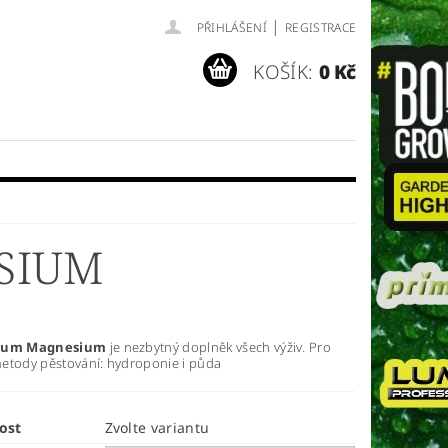
|
PŘIHLÁŠENÍ
REGISTRACE
KOŠÍK:
0 Kč
m
SIUM
cium Magnesium
je nezbytný doplněk všech výživ
.
Pro
etody pěstování: hydroponie i půda
ost
Zvolte variantu