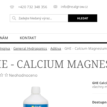
info@realgrow.cz
+420 732 348 356
 NÁM
KONTAKT
Hnojiva
General Hydroponics
Aditiva
GHE - Calcium Magnesiu
E - CALCIUM MAGNE
Neohodnoceno
GHE Cal
všechny m
Dostupn