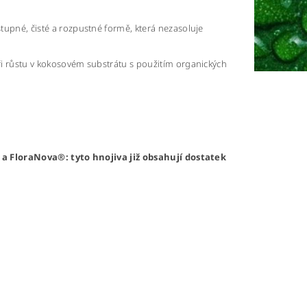
ů
tupné, čisté a rozpustné formě, která nezasoluje
i růstu v kokosovém substrátu s použitím organických
a FloraNova®: tyto hnojiva již obsahují dostatek