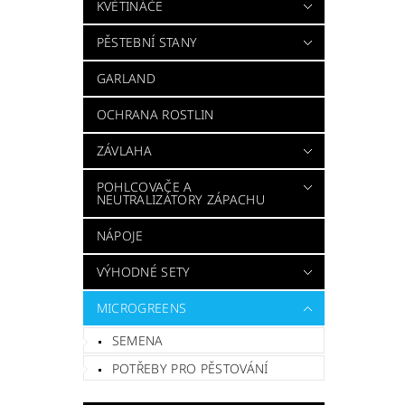
KVĚTINÁČE
PĚSTEBNÍ STANY
GARLAND
OCHRANA ROSTLIN
ZÁVLAHA
POHLCOVAČE A
NEUTRALIZÁTORY ZÁPACHU
NÁPOJE
VÝHODNÉ SETY
MICROGREENS
SEMENA
POTŘEBY PRO PĚSTOVÁNÍ