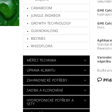
sekundárn
CAMABOOM
GHE Cal
hydroponi
JUNGLE INDABOX
GROWTH TECHNOLOGY
GHE Cal
živin.
GUANOKALONG
BIOTABS
Aplikace
Standardn
RHIZOFLORA
Reverzní 
Varování
MĚŘÍCÍ TECHNIKA
vápníku 
ÚPRAVA KLIMATU
Buďte prv
Při
ZAHRADNICKÉ POTŘEBY
SADBA A KLONOVÁNÍ
HYDROPONICKÉ POTŘEBY A
SETY