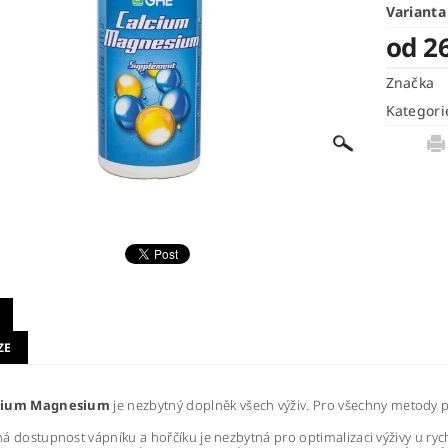
Varianta
od 2
Značka
Kategori
ZE
cium Magnesium
je nezbytný doplněk všech výživ
.
Pro všechny metody p
á dostupnost vápníku a hořčíku je nezbytná pro optimalizaci výživy u r