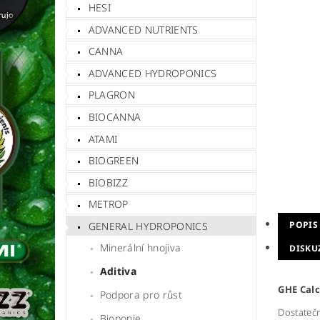
HESI
ADVANCED NUTRIENTS
CANNA
ADVANCED HYDROPONICS
PLAGRON
BIOCANNA
ATAMI
BIOGREEN
BIOBIZZ
METROP
POPIS
GENERAL HYDROPONICS
Minerální hnojiva
DISKU
Aditiva
GHE Cal
Podpora pro růst
Dostatečn
Bioponie