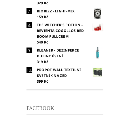
329 Kč
BIOBIZZ - LIGHT-MIX
159 Kč
THE WITCHER'S POTION -
REVIENTA COGOLLOS RED
BOOM FULLCREM
540 Kč
KLEANER - DEZINFEKCE
DUTINY ÚSTNÍ
319 Kč
PROPOT WALL TEXTILNÍ
KVĚTNÍK NA ZEĎ
399 Kč
FACEBOOK