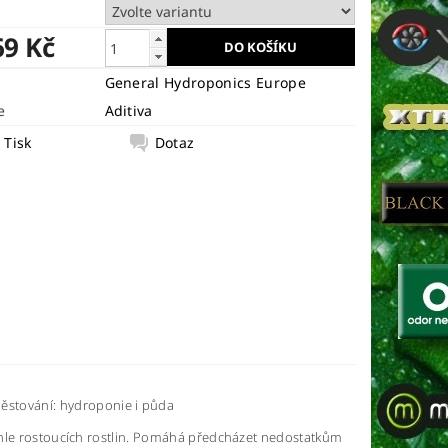
69 Kč
General Hydroponics Europe
e
Aditiva
Tisk
Dotaz
ěstování: hydroponie i půda
ychle rostoucích rostlin. Pomáhá předcházet nedostatkům