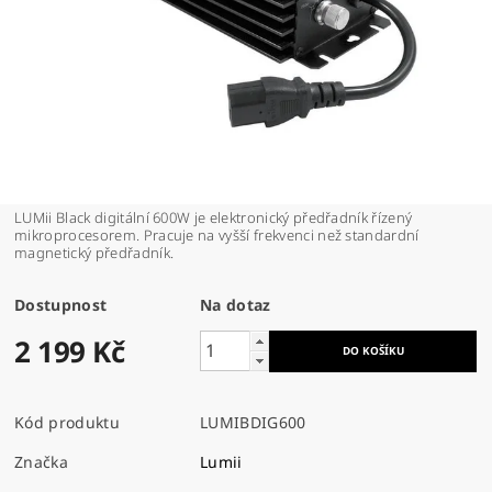
LUMii Black digitální 600W je elektronický předřadník řízený
mikroprocesorem. Pracuje na vyšší frekvenci než standardní
magnetický předřadník.
Dostupnost
Na dotaz
2 199 Kč
Kód produktu
LUMIBDIG600
Značka
Lumii