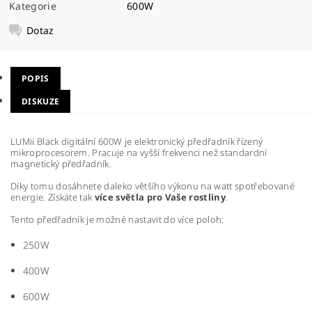
Kategorie
600W
Dotaz
POPIS
DISKUZE
LUMii Black digitální 600W je elektronický předřadník řízený
mikroprocesorem. Pracuje na vyšší frekvenci než standardní
magnetický předřadník.
Díky tomu dosáhnete daleko většího výkonu na watt spotřebované
energie. Získáte tak
více světla pro Vaše rostliny
.
Tento předřadník je možné nastavit do více poloh:
250W
400W
600W