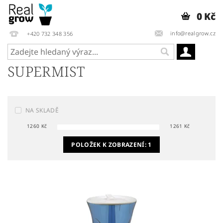
0 Kč
info@realgrow.cz
+420 732 348 356
SUPERMIST
NA SKLADĚ
1260
Kč
1261
Kč
POLOŽEK K ZOBRAZENÍ:
1