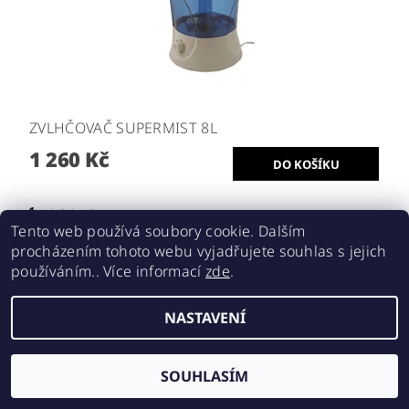
ZVLHČOVAČ SUPERMIST 8L
1 260 Kč
1
položek celkem
Tento web používá soubory cookie. Dalším
procházením tohoto webu vyjadřujete souhlas s jejich
používáním.. Více informací
zde
.
2026 ©
Realgrow
, všechna práva vyhrazena
NASTAVENÍ
Vytvořil Shoptet
SOUHLASÍM