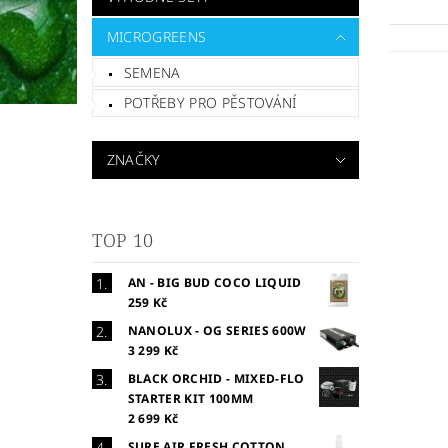
MICROGREENS
SEMENA
POTŘEBY PRO PĚSTOVÁNÍ
ZNAČKY
TOP 10
AN - BIG BUD COCO LIQUID
259 Kč
NANOLUX - OG SERIES 600W
3 299 Kč
BLACK ORCHID - MIXED-FLO
STARTER KIT 100MM
2 699 Kč
SURE AIR FRESH COTTON