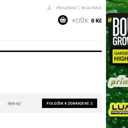
|
PŘIHLÁŠENÍ
REGISTRACE
KOŠÍK:
0 Kč
999
Kč
POLOŽEK K ZOBRAZENÍ:
2