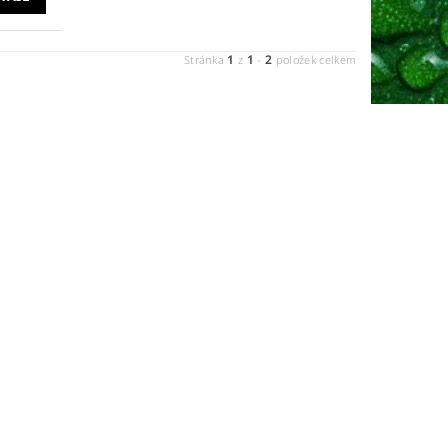
1
1
2
Stránka
z
-
položek celkem