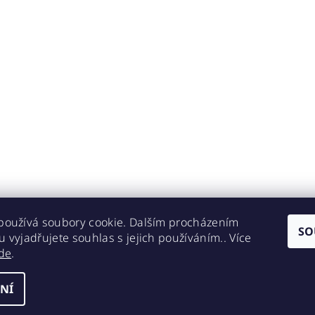
používá soubory cookie. Dalším procházením
SO
 vyjadřujete souhlas s jejich používáním.. Více
de
.
NÍ