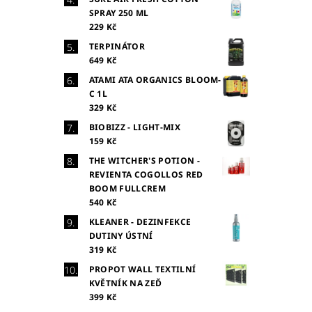
SPRAY 250 ML
229 Kč
TERPINÁTOR
649 Kč
ATAMI ATA ORGANICS BLOOM-
C 1L
329 Kč
BIOBIZZ - LIGHT-MIX
159 Kč
THE WITCHER'S POTION -
REVIENTA COGOLLOS RED
BOOM FULLCREM
540 Kč
KLEANER - DEZINFEKCE
DUTINY ÚSTNÍ
319 Kč
PROPOT WALL TEXTILNÍ
KVĚTNÍK NA ZEĎ
399 Kč