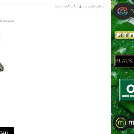
1
1
2
Stránka
z
-
položek celkem
ód:
496/250
TAIL