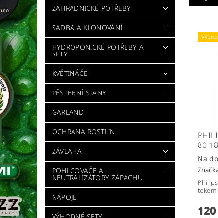
ZAHRADNICKÉ POTŘEBY
SADBA A KLONOVÁNÍ
Výpro
HYDROPONICKÉ POTŘEBY A
SETY
KVĚTINÁČE
PĚSTEBNÍ STANY
GARLAND
OCHRANA ROSTLIN
PHIL
80 1
ZÁVLAHA
Na do
Značk
POHLCOVAČE A
NEUTRALIZÁTORY ZÁPACHU
Philips
tokem
NÁPOJE
120
VÝHODNÉ SETY