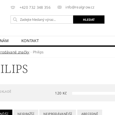
info@realgrow.cz
+420 732 348 356
 NÁM
KONTAKT
Prodávané značky
Philips
ILIPS
SKLADĚ
120
Kč
NĚJŠÍ
NEJDRAŽŠÍ
NEJPRODÁVANĚJŠÍ
ABECEDNĚ