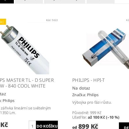
Kód:
5622
K
dej
IPS MASTER TL - D SUPER
PHILIPS - HPI-T
8W - 840 COOL WHITE
Na dotaz
taz
Značka:
Philips
a:
Philips
Výbojka pro fázi růstu.
 zářivka lineární se světelným
 1350 Lm.
Původně:
999 Kč
Ušetříte
:
až 100 Kč (–10 %)
 Kč
899 Kč
od
DE