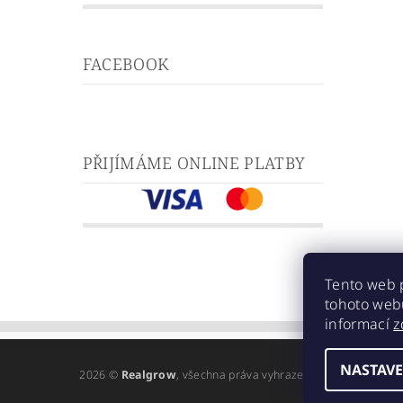
FACEBOOK
PŘIJÍMÁME ONLINE PLATBY
Tento web 
tohoto webu
informací
z
NASTAVE
2026 ©
Realgrow
, všechna práva vyhrazena