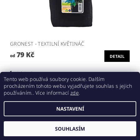
GRONEST - TEXTILNÍ KVĚTINÁČ
79 Kč
od
DETAIL
1
položek celkem
Tento web používá soubory cookie. Dalším
procházením tohoto webu vyjadřujete souhlas s jejich
používáním.. Více informací
zde
.
2026 ©
Realgrow
, všechna práva vyhrazena
NASTAVENÍ
Vytvořil Shoptet
SOUHLASÍM