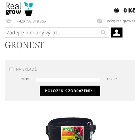
0 Kč
info@realgrow.cz
+420 732 348 356
GRONEST
NA SKLADĚ
79
Kč
139
Kč
POLOŽEK K ZOBRAZENÍ:
1