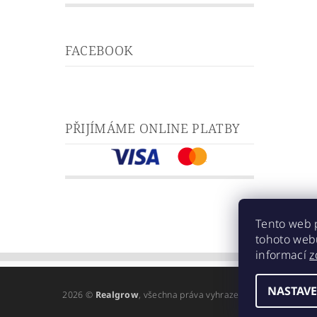
FACEBOOK
PŘIJÍMÁME ONLINE PLATBY
Tento web 
tohoto webu
informací
z
NASTAVE
2026 ©
Realgrow
, všechna práva vyhrazena