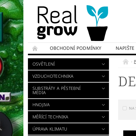
OBCHODNÍ PODMÍNKY
NAPIŠTE
OSVĚTLENÍ
DE
VZDUCHOTECHNIKA
SUBSTRÁTY A PĚSTEBNÍ
MÉDIA
HNOJIVA
NA 
MĚŘÍCÍ TECHNIKA
ÚPRAVA KLIMATU