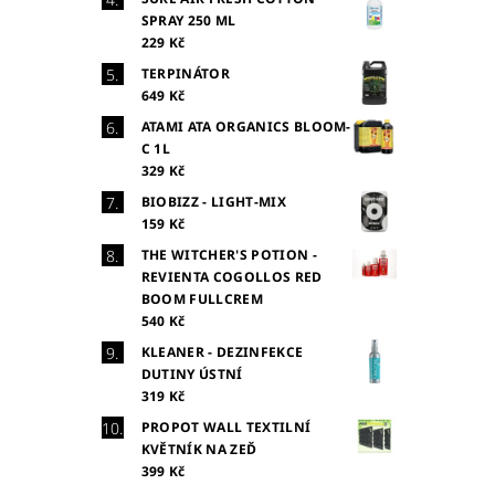
SPRAY 250 ML
229 Kč
TERPINÁTOR
649 Kč
ATAMI ATA ORGANICS BLOOM-
C 1L
329 Kč
BIOBIZZ - LIGHT-MIX
159 Kč
THE WITCHER'S POTION -
REVIENTA COGOLLOS RED
BOOM FULLCREM
540 Kč
KLEANER - DEZINFEKCE
DUTINY ÚSTNÍ
319 Kč
PROPOT WALL TEXTILNÍ
KVĚTNÍK NA ZEĎ
399 Kč