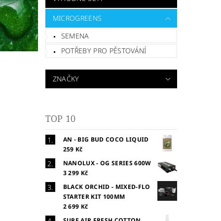
MICROGREENS
SEMENA
POTŘEBY PRO PĚSTOVÁNÍ
ZNAČKY
TOP 10
AN - BIG BUD COCO LIQUID
259 Kč
NANOLUX - OG SERIES 600W
3 299 Kč
BLACK ORCHID - MIXED-FLO
STARTER KIT 100MM
2 699 Kč
SURE AIR FRESH COTTON