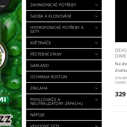
ZAHRADNICKÉ POTŘEBY
SADBA A KLONOVÁNÍ
HYDROPONICKÉ POTŘEBY A
SETY
KVĚTINÁČE
DEXS
PĚSTEBNÍ STANY
DIME
Na do
GARLAND
Značk
OCHRANA ROSTLIN
Extrak
rostlin
ZÁVLAHA
329
POHLCOVAČE A
NEUTRALIZÁTORY ZÁPACHU
NÁPOJE
VÝHODNÉ SETY