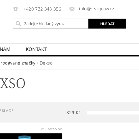
info@realgrow.cz
+420 732 348 356
 NÁM
KONTAKT
Prodávané značky
Dexso
XSO
SKLADĚ
329
Kč
Kód:
DEXSO-500