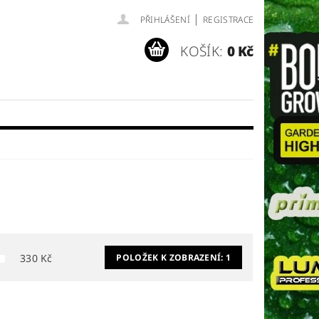
|
PŘIHLÁŠENÍ
REGISTRACE
KOŠÍK:
0 Kč
330
Kč
POLOŽEK K ZOBRAZENÍ:
1