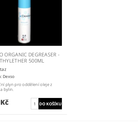
O ORGANIC DEGREASER -
THYLETHER 500ML
taz
a:
Dexso
ční plyn pro oddělení oleje z
 a bylin.
 Kč