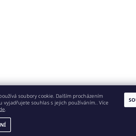
používá soubory cookie. Dalším procházením
SO
 vyjadřujete souhlas s jejich používáním.. Více
de
.
NÍ