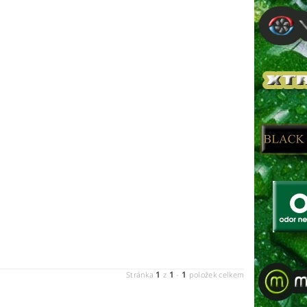
1
1
1
Stránka
z
-
položek celkem