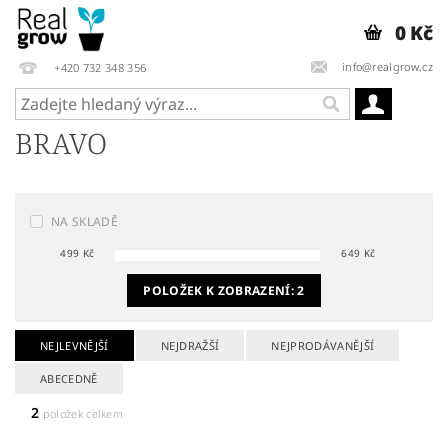
0 Kč
info@realgrow.cz
+420 732 348 356
BRAVO
NA SKLADĚ
499
Kč
649
Kč
POLOŽEK K ZOBRAZENÍ:
2
NEJLEVNĚJŠÍ
NEJDRAŽŠÍ
NEJPRODÁVANĚJŠÍ
ABECEDNĚ
2
položek celkem