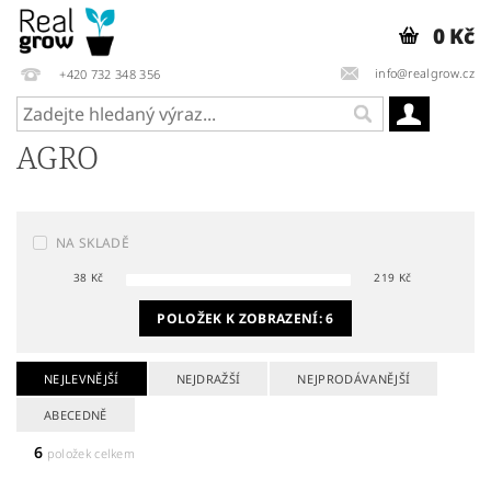
0 Kč
info@realgrow.cz
+420 732 348 356
AGRO
NA SKLADĚ
38
Kč
219
Kč
POLOŽEK K ZOBRAZENÍ:
6
NEJLEVNĚJŠÍ
NEJDRAŽŠÍ
NEJPRODÁVANĚJŠÍ
ABECEDNĚ
6
položek celkem