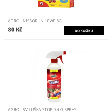
AGRO - NISSORUN 10WP 8G
80 Kč
AGRO - SVILUŠKA STOP 0,4 G SPRAY