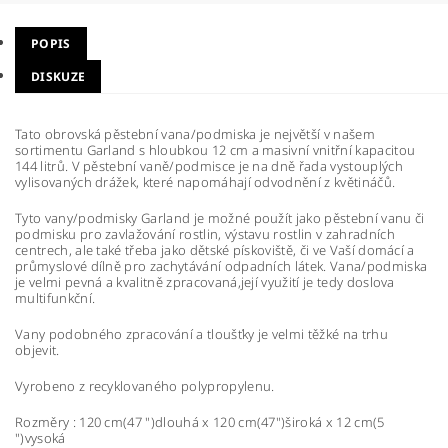
POPIS
DISKUZE
Tato obrovská pěstební vana/podmiska je největší v našem
sortimentu Garland s hloubkou 12 cm a masivní vnitřní kapacitou
144 litrů. V pěstební vaně/podmisce je na dně řada vystouplých
vylisovaných drážek, které napomáhají odvodnění z květináčů.
Tyto vany/podmisky Garland je možné použít jako pěstební vanu či
podmisku pro zavlažování rostlin, výstavu rostlin v zahradních
centrech, ale také třeba jako dětské pískoviště, či ve Vaší domácí a
průmyslové dílně pro zachytávání odpadních látek. Vana/podmiska
je velmi pevná a kvalitně zpracovaná,její využití je tedy doslova
multifunkční.
Vany podobného zpracování a tloušťky je velmi těžké na trhu
objevit.
Vyrobeno z recyklovaného polypropylenu.
Rozměry : 120 cm(47 ")dlouhá x 120 cm(47")široká x 12 cm(5
")vysoká