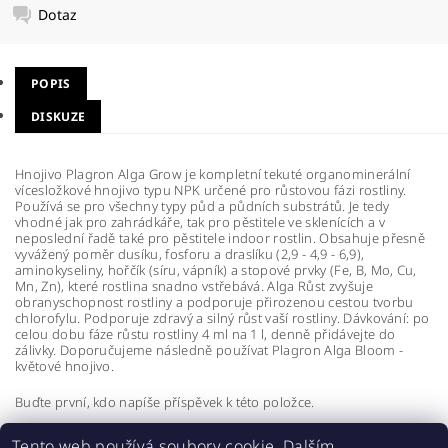
Dotaz
POPIS
DISKUZE
Hnojivo Plagron Alga Grow je kompletní tekuté organominerální
vícesložkové hnojivo typu NPK určené pro růstovou fázi rostliny.
Používá se pro všechny typy půd a půdních substrátů. Je tedy
vhodné jak pro zahrádkáře, tak pro pěstitele ve sklenících a v
neposlední řadě také pro pěstitele indoor rostlin. Obsahuje přesně
vyvážený poměr dusíku, fosforu a draslíku (2,9 - 4,9 - 6,9),
aminokyseliny, hořčík (síru, vápník) a stopové prvky (Fe, B, Mo, Cu,
Mn, Zn), které rostlina snadno vstřebává. Alga Růst zvyšuje
obranyschopnost rostliny a podporuje přirozenou cestou tvorbu
chlorofylu. Podporuje zdravý a silný růst vaší rostliny. Dávkování: po
celou dobu fáze růstu rostliny 4 ml na 1 l, denně přidávejte do
zálivky. Doporučujeme následně používat Plagron Alga Bloom -
květové hnojivo.
Buďte první, kdo napíše příspěvek k této položce.
Přidat komentář
Tento web používá soubory cookie. Dalším