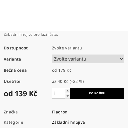
Základní hnojivo pro fázi růstu.
Dostupnost
Zvolte variantu
Varianta
Běžná cena
od 179 Kč
Ušetříte
až
40 Kč
(–22 %)
od 139 Kč
Značka
Plagron
Kategorie
Základní hnojiva