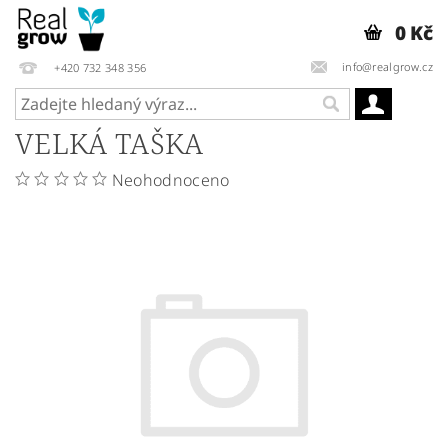
0 Kč
info@realgrow.cz
+420 732 348 356
VELKÁ TAŠKA
Neohodnoceno