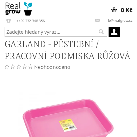
0 Kč
info@realgrow.cz
+420 732 348 356
GARLAND - PĚSTEBNÍ /
PRACOVNÍ PODMISKA RŮŽOVÁ
Neohodnoceno