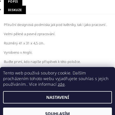
POPIS
DISKUZE
Příruční designová podmiska jak pod květníky, tak i jako pracovní .
Velmi pěkné a pevné zpracování.
Rozměry 41 x 31 x 4,5 cm.
Vyrobeno v Anglii.
Buďte první, kdo napíše příspěvek k této položce.
Přidat komentář
Tento web používá soubory cookie. Dalším
procházením tohoto webu vyjadřujete souhlas s jejich
používáním.. Více informací
zde
.
NASTAVENÍ
2026 ©
Realgrow
, všechna práva vyhrazena
Vytvořil Shoptet
SOUHLASÍM