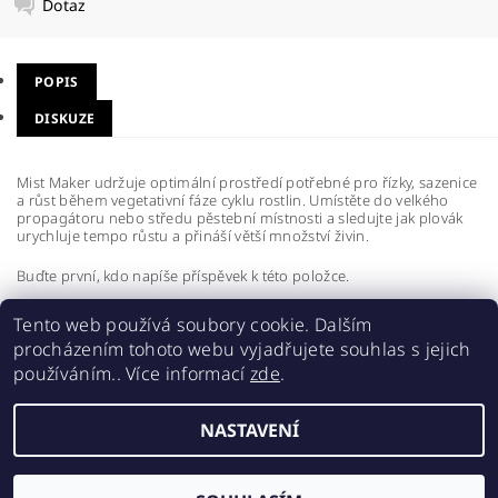
Dotaz
POPIS
DISKUZE
Mist Maker udržuje optimální prostředí potřebné pro řízky, sazenice
a růst během vegetativní fáze cyklu rostlin. Umístěte do velkého
propagátoru nebo středu pěstební místnosti a sledujte jak plovák
urychluje tempo růstu a přináší větší množství živin.
Buďte první, kdo napíše příspěvek k této položce.
Přidat komentář
Tento web používá soubory cookie. Dalším
procházením tohoto webu vyjadřujete souhlas s jejich
používáním.. Více informací
zde
.
NASTAVENÍ
2026 ©
Realgrow
, všechna práva vyhrazena
Vytvořil Shoptet