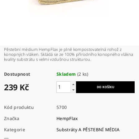
Pěstební médium HempFlax je plně kompostovatelná rohož z
konopných vláken. Skládá se ze 100% přírodního konopného vlákna
kvality substrátu s velmi vzdušnou strukturou.
Dostupnost
Skladem
(2 ks)
239 Kč
Kód produktu
5700
Značka
HempFlax
Kategorie
Substráty A PĚSTEBNÍ MÉDIA