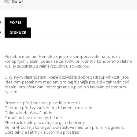
Dotaz
POPIS
DISKUZE
Pěstební médium HempFlax je plně kompostovatelná rohož z
konopných vláken. Skládá se ze 100% přírodního konopného vlákna
kvality substrátu s velmi vzdušnou strukturou.
Díky svým vlastnostem, které obzvláště dobře zadržují vlhkost, jsou
ideálním pěstebním médiem pro nejrůznější použití v zahradnictví.
Ideální pro pěstování microgreens a plodin s krátkým pěstebním
cyklem.
Prevence před tvorbou plevelů a mechů.
Ochrana před vysoušením, chladem a mrazem.
Dokonalý zlepšovač půdy.
Zaručeně bez chemických látek.
Plně rozložitelný, uvolňuje organické živiny.
Velmi vhodné jako organické růstové médium pro mikrogreens.
Udržitelný a šetrný k životnímu prostředí.