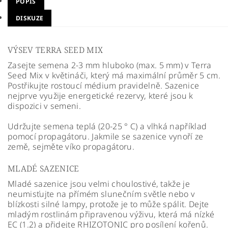
POPIS
DISKUZE
VÝSEV TERRA SEED MIX
Zasejte semena 2-3 mm hluboko (max. 5 mm) v Terra
Seed Mix v květináči, který má maximální průměr 5 cm.
Postřikujte rostoucí médium pravidelně. Sazenice
nejprve využije energetické rezervy, které jsou k
dispozici v semeni.
Udržujte semena teplá (20-25 ° C) a vlhká například
pomocí propagátoru. Jakmile se sazenice vynoří ze
země, sejměte víko propagátoru.
MLADÉ SAZENICE
Mladé sazenice jsou velmi choulostivé, takže je
neumisťujte na přímém slunečním světle nebo v
blízkosti silné lampy, protože je to může spálit. Dejte
mladým rostlinám připravenou výživu, která má nízké
EC (1.2) a přidejte RHIZOTONIC pro posílení kořenů.