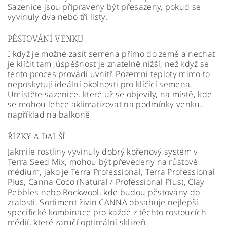
Sazenice jsou připraveny být přesazeny, pokud se
vyvinuly dva nebo tři listy.
PĚSTOVÁNÍ VENKU
I když je možné zasít semena přímo do země a nechat
je klíčit tam ,úspěšnost je znatelně nižší, než když se
tento proces provádí uvnitř. Pozemní teploty mimo to
neposkytují ideální okolnosti pro klíčící semena.
Umístěte sazenice, které už se objevily, na místě, kde
se mohou lehce aklimatizovat na podmínky venku,
například na balkoně
ŘÍZKY A DALŠÍ
Jakmile rostliny vyvinuly dobrý kořenový systém v
Terra Seed Mix, mohou být převedeny na růstové
médium, jako je Terra Professional, Terra Professional
Plus, Canna Coco (Natural / Professional Plus), Clay
Pebbles nebo Rockwool, kde budou pěstovány do
zralosti. Sortiment živin CANNA obsahuje nejlepší
specifické kombinace pro každé z těchto rostoucích
médií, které zaručí optimální sklizeň.